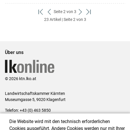
Seite 2 von 3
zum
zurück
weiter
zum
23 Artikel | Seite 2 von 3
ersten
zum
zum
letzten
Set
vorigen
nächsten
Set
Set
Set
Über uns
© 2026 ktn.lko.at
Landwirtschaftskammer Kärnten
Museumgasse 5, 9020 Klagenfurt
Telefon: +43 (0) 463 5850
E-Mail:
office@lk-kaernten.at
Die Website wird mit den technisch erforderlichen
Impressum
|
Kontakt
|
Datenschutzerklärung
|
Barrierefreiheit
|
Cookies ausgeführt. Andere Cookies werden nur mit Ihrer