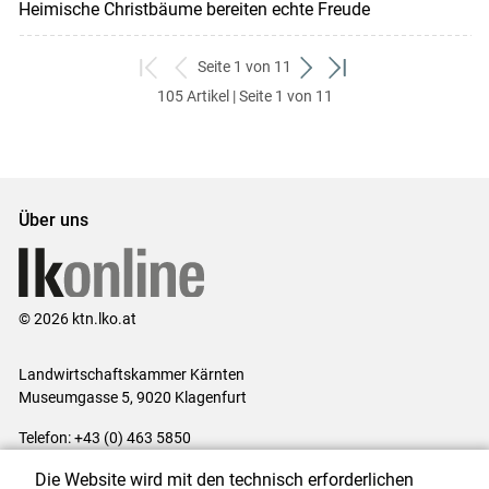
Heimische Christbäume bereiten echte Freude
Seite 1 von 11
zum
zurück
weiter
zum
105 Artikel | Seite 1 von 11
ersten
zum
zum
letzten
Set
vorigen
nächsten
Set
Set
Set
Über uns
© 2026 ktn.lko.at
Landwirtschaftskammer Kärnten
Museumgasse 5, 9020 Klagenfurt
Telefon: +43 (0) 463 5850
E-Mail:
office@lk-kaernten.at
Die Website wird mit den technisch erforderlichen