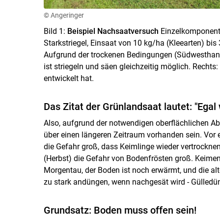
© Angeringer
Bild 1:
Beispiel Nachsaatversuch
Einzelkomponente
Starkstriegel, Einsaat von 10 kg/ha (Kleearten) b
Aufgrund der trockenen Bedingungen (Südwesthang,
ist striegeln und säen gleichzeitig möglich. Rechts:
entwickelt hat.
Das Zitat der Grünlandsaat lautet: "Ega
Also, aufgrund der notwendigen oberflächlichen A
über einen längeren Zeitraum vorhanden sein. Vor 
die Gefahr groß, dass Keimlinge wieder vertrocknen.
(Herbst) die Gefahr von Bodenfrösten groß. Keimen
Morgentau, der Boden ist noch erwärmt, und die alt
zu stark andüngen, wenn nachgesät wird - Gülledün
Grundsatz: Boden muss offen sein!