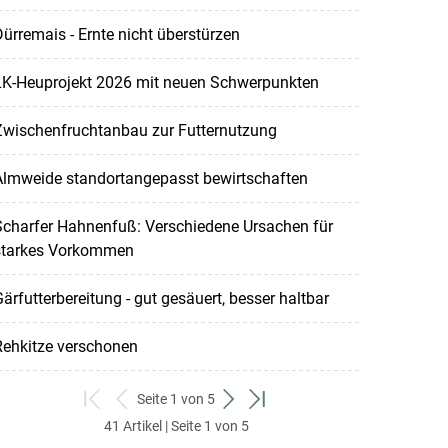
ürremais - Ernte nicht überstürzen
LK-Heuprojekt 2026 mit neuen Schwerpunkten
Zwischenfruchtanbau zur Futternutzung
Almweide standortangepasst bewirtschaften
Scharfer Hahnenfuß: Verschiedene Ursachen für
starkes Vorkommen
ärfutterbereitung - gut gesäuert, besser haltbar
Rehkitze verschonen
Seite 1 von 5
zum
zurück
weiter
zum
41 Artikel | Seite 1 von 5
ersten
zum
zum
letzten