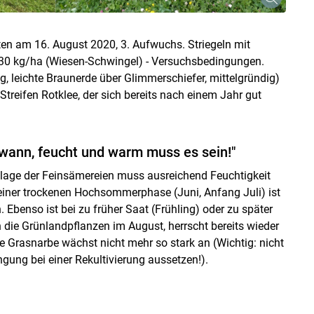
n am 16. August 2020, 3. Aufwuchs. Striegeln mit
is 30 kg/ha (Wiesen-Schwingel) - Versuchsbedingungen.
 leichte Braunerde über Glimmerschiefer, mittelgründig)
 Streifen Rotklee, der sich bereits nach einem Jahr gut
l wann, feucht und warm muss es sein!"
blage der Feinsämereien muss ausreichend Feuchtigkeit
Skip to main content
einer trockenen Hochsommerphase (Juni, Anfang Juli) ist
 Ebenso ist bei zu früher Saat (Frühling) oder zu später
 die Grünlandpflanzen im August, herrscht bereits wieder
e Grasnarbe wächst nicht mehr so stark an (Wichtig: nicht
gung bei einer Rekultivierung aussetzen!).