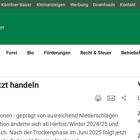
Kärntner Bauer
NÖ
OÖ
SBG
Kleinanzeigen
STMK
TIROL
Werbung
VBG
WIEN
Downloads
Kontakt
Forst
Bio
Förderungen
Recht & Steuer
Betriebs
zt handeln
gionen - geprägt von ausreichend Niederschlägen
tion änderte sich ab Herbst/Winter 2024/25 und
ach. Nach der Trockenphase im Juni 2025 folgt jetzt
Z