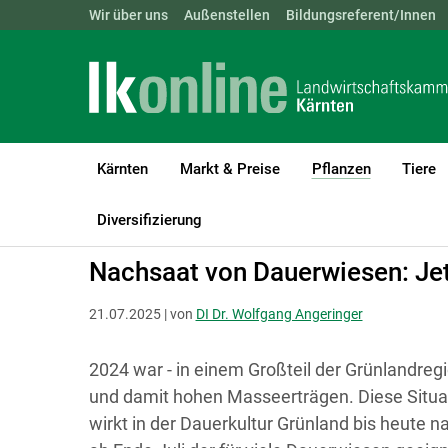
Landwirtschaftskammern:
Wir über uns
Außenstellen
ÖSTERREICH
Bildungsreferent/Innen
BGLD
KTN
Kärnten
Markt & Preise
Pflanzen
Tiere
(current)1
LK Kärnten
Pflanzen
Grünland & Futterbau
Diversifizierung
Nachsaat von Dauerwiesen: Jet
21.07.2025 | von
DI Dr. Wolfgang Angeringer
2024 war - in einem Großteil der Grünlandre
und damit hohen Masseerträgen. Diese Situa
wirkt in der Dauerkultur Grünland bis heute n