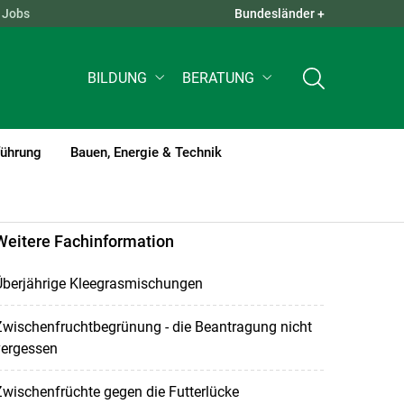
Jobs
Bundesländer +
QUICK LINKS +
BILDUNG
BERATUNG
führung
Bauen, Energie & Technik
Weitere Fachinformation
Überjährige Kleegrasmischungen
Zwischenfruchtbegrünung - die Beantragung nicht
vergessen
wischenfrüchte gegen die Futterlücke