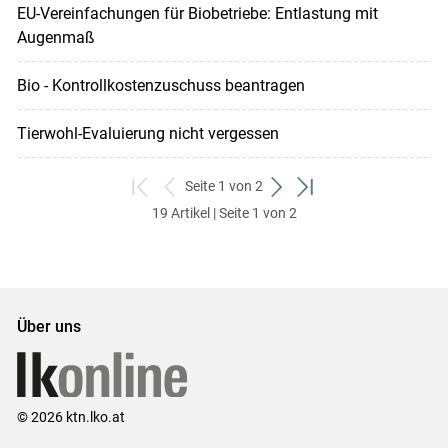
EU-Verein­fachungen für Biobetriebe: Entlastung mit
Augenmaß
Bio - Kontrollkostenzuschuss beantragen
Tierwohl-Evaluierung nicht vergessen
Seite 1 von 2
zum
zurück
weiter
zum
19 Artikel | Seite 1 von 2
ersten
zum
zum
letzten
Set
vorigen
nächsten
Set
Set
Set
Über uns
© 2026 ktn.lko.at