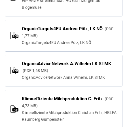
EIP ARGE Streifenanbau HG Graf Morgentau
Biogemüse
OrganicTargets4EU Andrea Pölz, LK NÖ
PDF
1,77 MB
OrganicTargets4EU Andrea Pölz, LK NÖ
OrganicAdviceNetwork A.Wilhelm LK STMK
PDF
1,68 MB
OrganicAdviceNetwork Anna Wilhelm, LK STMK
Klimaeffiziente Milchproduktion C. Fritz
PDF
4,73 MB
Klimaeffiziente Milchproduktion Christian Fritz, HBLFA
Raumberg Gumpenstein