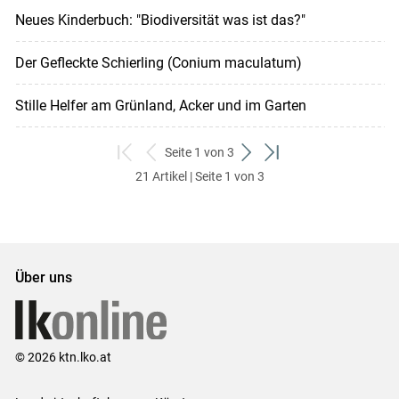
Neues Kinderbuch: "Biodiversität was ist das?"
Der Gefleckte Schierling (Conium maculatum)
Stille Helfer am Grünland, Acker und im Garten
Seite 1 von 3
zum
zurück
weiter
zum
21 Artikel | Seite 1 von 3
ersten
zum
zum
letzten
Set
vorigen
nächsten
Set
Set
Set
Über uns
© 2026 ktn.lko.at