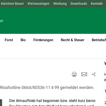
Kärntner Bauer
NÖ
OÖ
SBG
Kleinanzeigen
STMK
TIROL
Werbung
VBG
WIEN
Downloads
Kontakt
Forst
Bio
Förderungen
Recht & Steuer
Betriebs
H
K
 ­Risshotline 0664/​80536-11 4 99 gemeldet werden.
Der Almauftrieb hat begonnen bzw. steht kurz bevor.
2