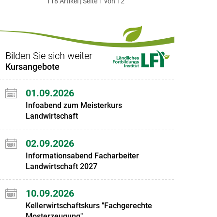
118 Artikel | Seite 1 von 12
ersten
zum
zum
letzten
Set
vorigen
nächsten
Set
Set
Set
Bilden Sie sich weiter
Kursangebote
01.09.2026
Infoabend zum Meisterkurs
Landwirtschaft
02.09.2026
Informationsabend Facharbeiter
Landwirtschaft 2027
10.09.2026
Kellerwirtschaftskurs "Fachgerechte
Mosterzeugung"