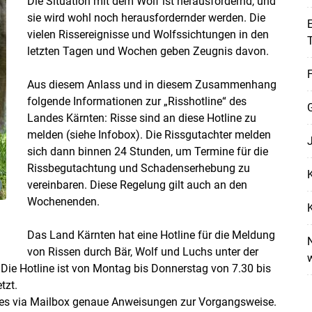
Die Situation mit dem Wolf ist herausfordernd, und
sie wird wohl noch herausfordernder werden. Die
E
vielen Riss­ereignisse und Wolfssichtungen in den
letzten Tagen und Wochen geben Zeugnis davon.
F
Aus diesem Anlass und in diesem Zusammenhang
Skip to main content
folgende Informationen zur „Risshotline“ des
Landes Kärnten: Risse sind an diese Hotline zu
melden (siehe Infobox). Die Rissgutachter melden
sich dann binnen 24 Stunden, um Termine für die
Rissbegutachtung und Schadenserhebung zu
K
vereinbaren. Diese Regelung gilt auch an den
Wochenenden.
K
Das Land Kärnten hat eine Hotline für die Meldung
N
von Rissen durch Bär, Wolf und Luchs unter der
Die Hotline ist von Montag bis Donnerstag von 7.30 bis
tzt.
t es via Mailbox genaue Anweisungen zur Vorgangsweise.