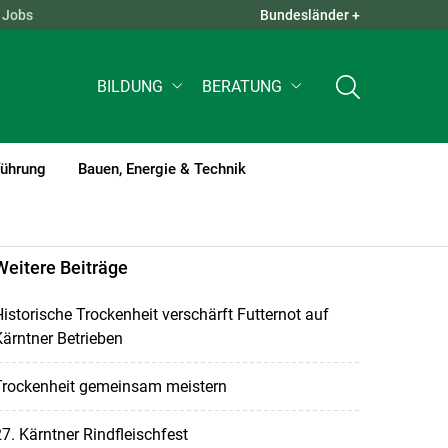
Jobs
Bundesländer +
QUICK LINKS +
BILDUNG
BERATUNG
führung
Bauen, Energie & Technik
Weitere Beiträge
istorische Trockenheit verschärft Futternot auf
ärntner Betrieben
Trockenheit gemeinsam meistern
7. Kärntner Rindfleischfest