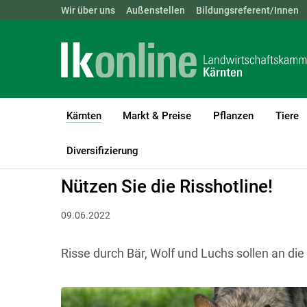
Landwirtschaftskammern:
Wir über uns
Außenstellen
ÖSTERREICH
Bildungsreferent/Innen
BGLD
KTN
Kärnten
Markt & Preise
Pflanzen
Tiere
(current)1
LK Kärnten
Kärnten
Aktuelle Meldungen
Diversifizierung
Nützen Sie die Risshotline!
09.06.2022
Risse durch Bär, Wolf und Luchs sollen an die