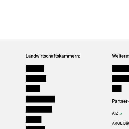
Landwirtschaftskammern:
Weitere
Österreich
Kleinanz
Burgenland
Downloa
Kärnten
Links
Niederösterreich
Partner
Oberösterreich
AIZ
Salzburg
ARGE Bäu
Steiermark