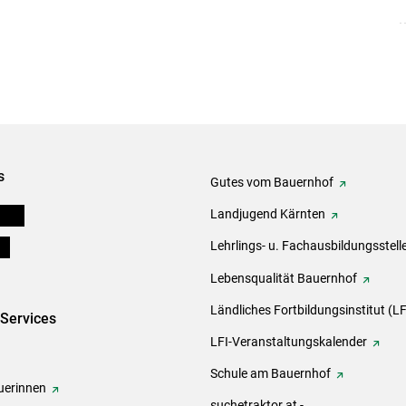
s
Gutes vom Bauernhof
eigen
Landjugend Kärnten
ds
Lehrlings- u. Fachausbildungsstell
Lebensqualität Bauernhof
Ländliches Fortbildungsinstitut (LF
-Services
LFI-Veranstaltungskalender
Schule am Bauernhof
erinnen
suchetraktor.at -