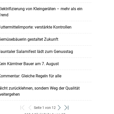
lektrifizierung von Kleingeräten – mehr als ein
Trend
uttermittelimporte: verstärkte Kontrollen
Gemüsebäuerin gestaltet Zukunft
Jauntaler Salamifest lädt zum Genusstag
ein Kärntner Bauer am 7. August
ommentar: Gleiche Regeln für alle
icht zurücklehnen, sondern Weg der Qualität
weitergehen
Seite 1 von 12
zum
zurück
weiter
zum