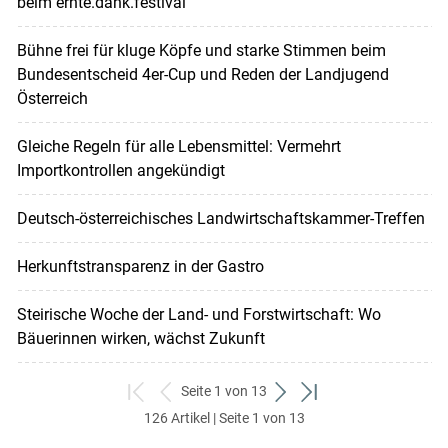
beim ernte.dank.festival
Bühne frei für kluge Köpfe und starke Stimmen beim
Bundesentscheid 4er-Cup und Reden der Landjugend
Österreich
Gleiche Regeln für alle Lebensmittel: Vermehrt
Importkontrollen angekündigt
Deutsch-österreichisches Landwirtschaftskammer-Treffen
Herkunftstransparenz in der Gastro
Steirische Woche der Land- und Forstwirtschaft: Wo
Bäuerinnen wirken, wächst Zukunft
Seite 1 von 13
zum
zurück
weiter
zum
126 Artikel | Seite 1 von 13
ersten
zum
zum
letzten