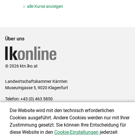
alle Kurse anzeigen
Über uns
© 2026 ktn.lko.at
Landwirtschaftskammer Kärnten
Museumgasse 5, 9020 Klagenfurt
Telefon: +43 (0) 463 5850
E-Mail:
office@lk-kaernten.at
Die Website wird mit den technisch erforderlichen
Impressum
|
Kontakt
|
Datenschutzerklärung
|
Barrierefreiheit
|
Cookies ausgeführt. Andere Cookies werden nur mit Ihrer
Cookie-Einstellungen
Zustimmung gesetzt. Sie können Ihre Entscheidung für
diese Website in den
Cookie-Einstellungen
jederzeit