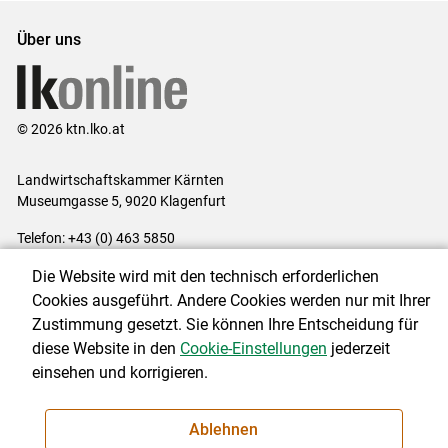
Über uns
© 2026 ktn.lko.at
Landwirtschaftskammer Kärnten
Museumgasse 5, 9020 Klagenfurt
Telefon: +43 (0) 463 5850
E-Mail:
office@lk-kaernten.at
Die Website wird mit den technisch erforderlichen
Impressum
|
Kontakt
|
Datenschutzerklärung
|
Barrierefreiheit
|
Cookies ausgeführt. Andere Cookies werden nur mit Ihrer
Cookie-Einstellungen
Zustimmung gesetzt. Sie können Ihre Entscheidung für
diese Website in den
Cookie-Einstellungen
jederzeit
einsehen und korrigieren.
NEWSLETTER
Ablehnen