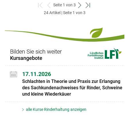
Seite 1 von 3
zum
zurück
weiter
zum
24 Artikel | Seite 1 von 3
ersten
zum
zum
letzten
Set
vorigen
nächsten
Set
Set
Set
Bilden Sie sich weiter
Kursangebote
17.11.2026
Schlachten in Theorie und Praxis zur Erlangung
des Sachkundenachweises für Rinder, Schweine
und kleine Wiederkäuer
alle Kurse Rinderhaltung anzeigen