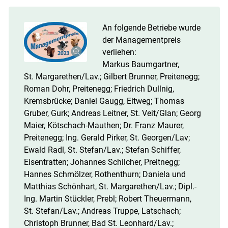
An folgende Betriebe wurde
der Managementpreis
verliehen:
Markus Baumgartner,
St. Margarethen/​Lav.; Gilbert Brunner, Preitenegg;
Roman Dohr, Preitenegg; Friedrich Dullnig,
Kremsbrücke; Daniel Gaugg, Eitweg; Thomas
Gruber, Gurk; Andreas Leitner, St. Veit/​Glan; Georg
Maier, Kötschach-Mauthen; Dr. Franz Maurer,
Preitenegg; Ing. Gerald Pirker, St. Georgen/​Lav;
Ewald Radl, St. Stefan/​Lav.; Stefan Schiffer,
Eisentratten; Johannes Schilcher, Preitnegg;
Hannes Schmölzer, Rothenthurn; Daniela und
Matthias Schönhart, St. Margarethen/​Lav.; Dipl.-
Ing. Martin Stückler, Prebl; Robert Theuermann,
St. Stefan/​Lav.; Andreas Truppe, Latschach;
Christoph Brunner, Bad St. Leonhard/​Lav.;