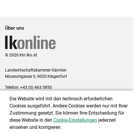
Über uns
© 2026 ktn.lko.at
Landwirtschaftskammer Kärnten
Museumgasse 5, 9020 Klagenfurt
Telefon: +43 (0) 463 5850
E-Mail:
office@lk-kaernten.at
Die Website wird mit den technisch erforderlichen
Impressum
|
Kontakt
|
Datenschutzerklärung
|
Barrierefreiheit
|
Cookies ausgeführt. Andere Cookies werden nur mit Ihrer
Cookie-Einstellungen
Zustimmung gesetzt. Sie können Ihre Entscheidung für
diese Website in den
Cookie-Einstellungen
jederzeit
einsehen und korrigieren.