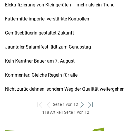
Elektrifizierung von Kleingeräten – mehr als ein Trend
Futtermittelimporte: verstärkte Kontrollen
Gemüsebäuerin gestaltet Zukunft
Jauntaler Salamifest lädt zum Genusstag
Kein Kärntner Bauer am 7. August
Kommentar: Gleiche Regeln für alle
Nicht zurücklehnen, sondern Weg der Qualität weitergehen
Seite 1 von 12
zum
zurück
weiter
zum
118 Artikel | Seite 1 von 12
ersten
zum
zum
letzten
Set
vorigen
nächsten
Set
Set
Set