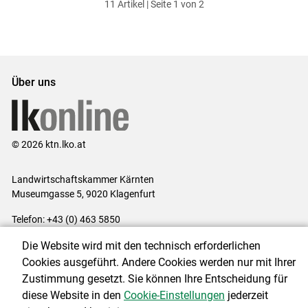
11 Artikel | Seite 1 von 2
ersten
zum
zum
letzten
Set
vorigen
nächsten
Set
Set
Set
Über uns
© 2026 ktn.lko.at
Landwirtschaftskammer Kärnten
Museumgasse 5, 9020 Klagenfurt
Telefon: +43 (0) 463 5850
E-Mail:
office@lk-kaernten.at
Die Website wird mit den technisch erforderlichen
Impressum
|
Kontakt
|
Datenschutzerklärung
|
Barrierefreiheit
|
Cookies ausgeführt. Andere Cookies werden nur mit Ihrer
Cookie-Einstellungen
Zustimmung gesetzt. Sie können Ihre Entscheidung für
diese Website in den
Cookie-Einstellungen
jederzeit