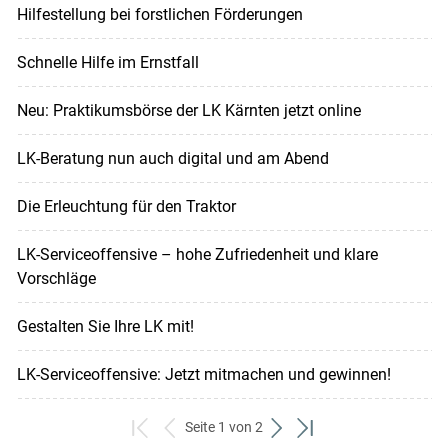
Hilfestellung bei forstlichen Förderungen
Schnelle Hilfe im Ernstfall
Neu: Praktikumsbörse der LK Kärnten jetzt online
LK-Beratung nun auch digital und am Abend
Die Erleuchtung für den Traktor
LK-Serviceoffensive – hohe Zufriedenheit und klare
Vorschläge
Gestalten Sie Ihre LK mit!
LK-Serviceoffensive: Jetzt mitmachen und gewinnen!
Seite 1 von 2
zum
zurück
weiter
zum