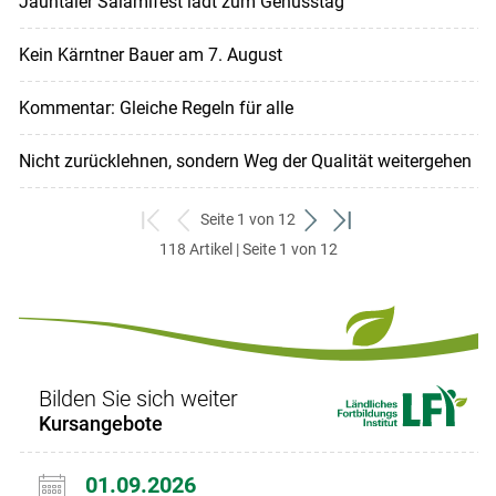
Jauntaler Salamifest lädt zum Genusstag
Kein Kärntner Bauer am 7. August
Kommentar: Gleiche Regeln für alle
Nicht zurücklehnen, sondern Weg der Qualität weitergehen
Seite 1 von 12
zum
zurück
weiter
zum
118 Artikel | Seite 1 von 12
ersten
zum
zum
letzten
Set
vorigen
nächsten
Set
Set
Set
Bilden Sie sich weiter
Kursangebote
01.09.2026