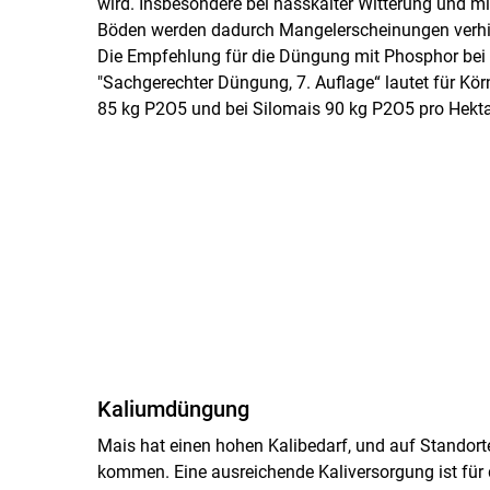
wird. Insbesondere bei nasskalter Witterung und mi
Böden werden dadurch Mangelerscheinungen verhi
Die Empfehlung für die Düngung mit Phosphor bei 
"Sachgerechter Düngung, 7. Auflage“ lautet für Kör
85 kg P2O5 und bei Silomais 90 kg P2O5 pro Hekta
Kaliumdüngung
Mais hat einen hohen Kalibedarf, und auf Standorte
kommen. Eine ausreichende Kaliversorgung ist für 