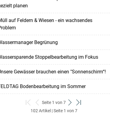
ezielt planen
üll auf Feldern & Wiesen - ein wachsendes
Problem
Wassermanager Begrünung
Wassersparende Stoppelbearbeitung im Fokus
Unsere Gewässer brauchen einen "Sonnenschirm“!
FELDTAG Bodenbearbeitung im Sommer
Seite 1 von 7
zum
zurück
weiter
zum
102 Artikel | Seite 1 von 7
ersten
zum
zum
letzten
Set
vorigen
nächsten
Set
Set
Set