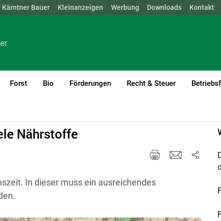
Kärntner Bauer
NÖ
OÖ
SBG
Kleinanzeigen
STMK
TIROL
Werbung
VBG
WIEN
Downloads
Kontakt
Forst
Bio
Förderungen
Recht & Steuer
Betriebs
ele Nährstoffe
nszeit. In dieser muss ein ausreichendes
den.