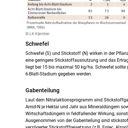
© LK Kärnten
Schwefel
Schwefel (S) und Stickstoff (N) wirken in der Pfla
eine geringere Stickstoffausnutzung und das Ertra
liegt bei 15 bis maximal 50 kg/​ha. Schwefel sollte
6-Blatt-Stadium gegeben werden.
Gabenteilung
Laut dem Nitrataktionsprogramm sind Stickstoffg
Amid-N je Hektar und Jahr aus Mineraldüngern so
Wirtschaftsdüngern in feldfallender Wirkung, sons
Ausgenommen von der Gabenteilung sind stickstoff
verzögerter Stickstofffreisetzung (z.B. Entec, Alz