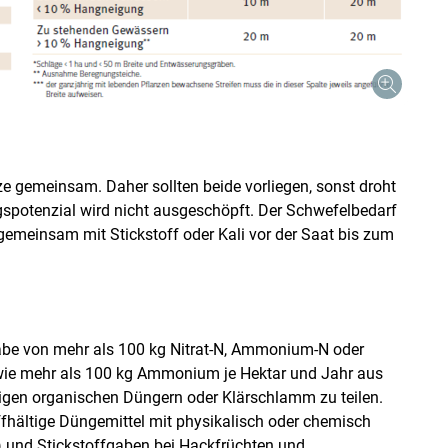
nze gemeinsam. Daher sollten beide vorliegen, sonst droht
gspotenzial wird nicht ausgeschöpft. Der Schwefelbedarf
 gemeinsam mit Stickstoff oder Kali vor der Saat bis zum
abe von mehr als 100 kg Nitrat-N, Ammonium-N oder
wie mehr als 100 kg Ammonium je Hektar und Jahr aus
tigen organischen Düngern oder Klärschlamm zu teilen.
hältige Düngemittel mit physikalisch oder chemisch
on) und Stickstoffgaben bei Hackfrüchten und