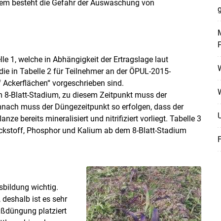
dem besteht die Gefahr der Auswaschung von
g
M
lle 1, welche in Abhängigkeit der Ertragslage laut
die in Tabelle 2 für Teilnehmer an der ÖPUL-2015-
ckerflächen“ vorgeschrieben sind.
 8-Blatt-Stadium, zu diesem Zeitpunkt muss der
emnach muss der Düngezeitpunkt so erfolgen, dass der
ze bereits mineralisiert und nitrifiziert vorliegt. Tabelle 3
ickstoff, Phosphor und Kalium ab dem 8-Blatt-Stadium
Skip to main content
sbildung wichtig.
 deshalb ist es sehr
fußdüngung platziert