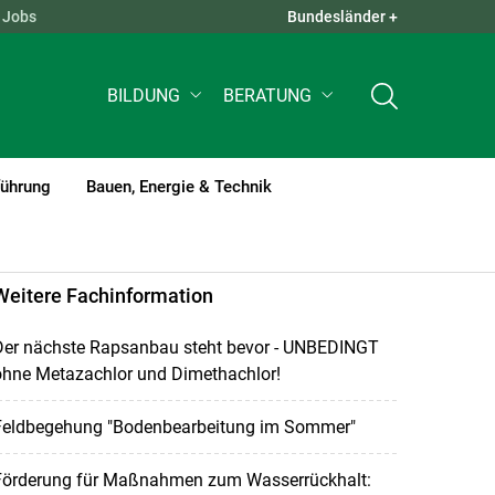
Jobs
Bundesländer +
QUICK LINKS +
BILDUNG
BERATUNG
führung
Bauen, Energie & Technik
Weitere Fachinformation
Der nächste Rapsanbau steht bevor - UNBEDINGT
ohne Metazachlor und Dimethachlor!
Feldbegehung "Bodenbearbeitung im Sommer"
Förderung für Maßnahmen zum Wasserrückhalt: