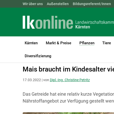
Landwirtschaftskammern:
Wir über uns
Außenstellen
ÖSTERREICH
Bildungsreferent/Innen
BGLD
KTN
Kärnten
Markt & Preise
Pflanzen
Tiere
(current)1
LK Kärnten
Pflanzen
Boden-, Wasserschutz & Düngung
Diversifizierung
Mais braucht im Kindesalter vi
17.03.2022 | von
Dipl.-Ing. Christine Petritz
Das Getreide hat eine relativ kurze Vegetatio
Nährstoffangebot zur Verfügung gestellt wer