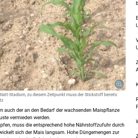
E
U
U
Z
A
att-Stadium, zu diesem Zeitpunkt muss der Stickstoff bereits
tz
rn auch der an den Bedarf der wachsenden Maispflanze
luste vermieden werden.
W
pfen, muss die entsprechend hohe Nährstoffzufuhr durch
twickelt sich der Mais langsam. Hohe Düngemengen zur