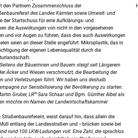
t den Partnern
Zusammenschluss der
H
Skip to main content
aßenbaureferat des Landes Kärnten
sowie
Umwelt- und
e der Startschuss für eine Aufklärungs- und
chen die Auswirkungen von nicht in den vorgesehenen
en und vor Augen zu führen, dass dies auch Auswirkungen
elen seien an dieser Stelle angeführt: Mikroplastik, das in
ächtigung der eigenen Lebensqualität durch die
turlandschaft.
Seitens der Bäuerinnen und Bauern steigt seit Längerem
r Äcker und Wiesen verschmutzt, die Bearbeitung der
en und Verletzungen führt. Wir haben uns deshalb
ampagne zur Sensibilisierung der Bevölkerung zu starten.
in
Martin Gruber, LR
Sara Schaar und Bgm. Günther Albel als
llen möchte im Namen der Landwirtschaftskammer
 Straßenbaureferent, weist darauf hin, dass allein die
Müll entlang der Landesstraßen und –brücken sowie bei
ind rund 100 LKW-Ladungen voll. Eine Zahl, die sprachlos