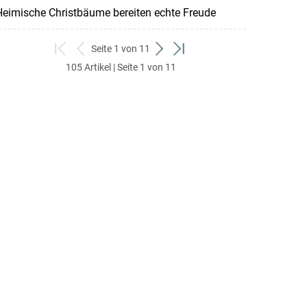
eimische Christbäume bereiten echte Freude
Seite 1 von 11
zum
zurück
weiter
zum
105 Artikel | Seite 1 von 11
ersten
zum
zum
letzten
Set
vorigen
nächsten
Set
Set
Set