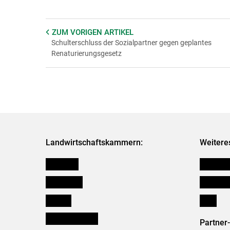
ZUM VORIGEN
ARTIKEL
Schulterschluss der Sozialpartner gegen geplantes
Renaturierungsgesetz
Landwirtschaftskammern:
Weitere
Österreich
Kleinanz
Burgenland
Downloa
Kärnten
Links
Niederösterreich
Partner