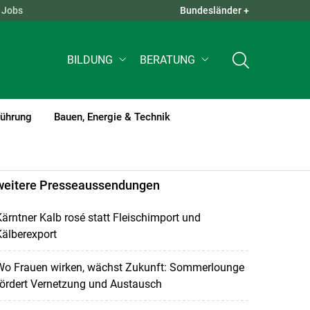
Jobs
Bundesländer +
QUICK LINKS +
BILDUNG
BERATUNG
führung
Bauen, Energie & Technik
weitere Presseaussendungen
ärntner Kalb rosé statt Fleischimport und
älberexport
Wo Frauen wirken, wächst Zukunft: Sommerlounge
fördert Vernetzung und Austausch