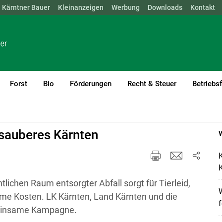
Kärntner Bauer
NÖ
OÖ
SBG
Kleinanzeigen
STMK
TIROL
Werbung
VBG
WIEN
Downloads
Kontakt
Forst
Bio
Förderungen
Recht & Steuer
Betriebs
sauberes Kärnten
K
K
tlichen Raum entsorgter Abfall sorgt für Tierleid,
me Kosten. LK Kärnten, Land Kärnten und die
meinsame Kampagne.