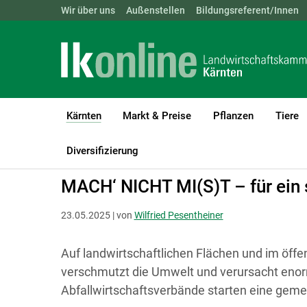
Landwirtschaftskammern:
Wir über uns
Außenstellen
ÖSTERREICH
Bildungsreferent/Innen
BGLD
KTN
Kärnten
Markt & Preise
Pflanzen
Tiere
(current)1
LK Kärnten
Kärnten
Presseaussendungen
Diversifizierung
MACH‘ NICHT MI(S)T – für ein 
23.05.2025 | von
Wilfried Pesentheiner
Auf landwirtschaftlichen Flächen und im öffen
verschmutzt die Umwelt und verursacht enor
Abfallwirtschaftsverbände starten eine ge