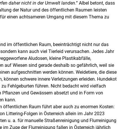
rfen daher nicht in der Umwelt landen
.“ Albel betont, dass
altung der Natur und des öffentlichen Raumen leisten
 für einen achtsameren Umgang mit diesem Thema zu
und im öffentlichen Raum, beeinträchtigt nicht nur das
 sondern kann auch viel Tierleid verursachen. Jedes Jahr
weggeworfene Aludosen, kleine Plastikabfälle,
 auf Wiesen sind gerade deshalb so gefährlich, weil sie
hinen aufgeschnitten werden können. Weidetiere, die diese
n, können schwere innere Verletzungen erleiden. Hundekot
 zu Fehlgeburten führen. Nicht bedacht wird vielfach
in Pflanzen und Gewässern absetzt und in Form von
en kann.
ffentlichen Raum führt aber auch zu enormen Kosten:
on Littering-Folgen in Österreich allein im Jahr 2023
ten u. a. für manuelle Straßenreinigung und Flurreinigung
e im Zuge der Flurreinigung fallen in Österreich jährlich