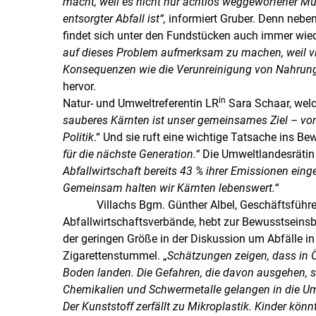
macht, weil es nicht nur achtlos weggeworfener Mül
entsorgter Abfall ist“,
informiert Gruber. Denn nebe
findet sich unter den Fundstücken auch immer wied
auf dieses Problem aufmerksam zu machen, weil vie
Konsequenzen wie die Verunreinigung von Nahrungs
hervor.
in
Natur- und Umweltreferentin LR
Sara Schaar, welc
sauberes Kärnten ist unser gemeinsames Ziel – von 
Politik
.“ Und sie ruft eine wichtige Tatsache ins Be
für die nächste Generation.“
Die Umweltlandesrätin 
Abfallwirtschaft bereits 43 % ihrer Emissionen eing
Gemeinsam halten wir Kärnten lebenswert.“
Villachs Bgm. Günther Albel, Geschäftsführer
Abfallwirtschaftsverbände, hebt zur Bewusstseinsb
der geringen Größe in der Diskussion um Abfälle i
Zigarettenstummel. „
Schätzungen zeigen, dass in 
Boden landen. Die Gefahren, die davon ausgehen, sin
Chemikalien und Schwermetalle gelangen in die Um
Der Kunststoff zerfällt zu Mikroplastik. Kinder kö