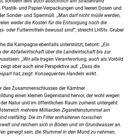
l, sondern teils auch absichtlich am Straßenrand
n Plastik- und Papier-Verpackungen und leeren Dosen und
er Sonder- und Sperrmüll. „
Man darf nicht müde werden,
len weder die Kosten für die Entsorgung noch die
- oder Futtermitteln bewusst sind
“, streicht LHStv. Gruber
he die Kampagne ebenfalls unterstützt, betont: „
Ein
der Abfallwirtschaft über die Landwirtschaft bis zur
wusstsein: „
Wir alle tragen Verantwortung, auch als Vorbild
zeigt aber auch eine Perspektive auf
: „Dass die
espart hat, zeigt: Konsequentes Handeln wirkt.
 des Zusammenschlusses der Kärntner
ildung einen kleinen Gegenstand hervor, der wohl wegen
n der Natur und im öffentlichen Raum zumeist untergeht:
Österreich mehrere Milliarden Zigarettenstummel am
d vielfältig: Die im Filter enthaltenen toxischen
welt und reichern sich in Böden und im Grundwasser an.
nnten geneigt sein, die Stummel in den Mund zu nehmen,