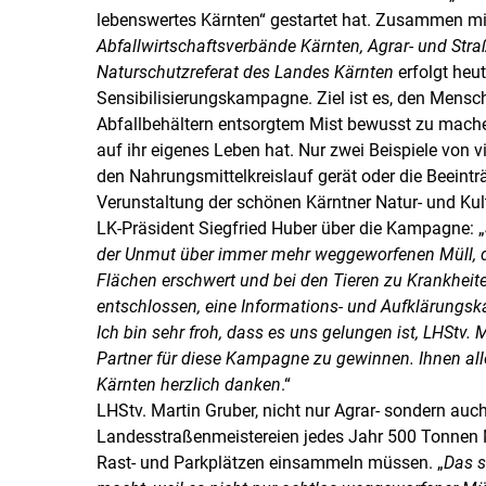
lebenswertes Kärnten“ gestartet hat. Zusammen mi
Abfallwirtschaftsverbände Kärnten, Agrar- und Str
Naturschutzreferat des Landes Kärnten
erfolgt heut
Sensibilisierungskampagne. Ziel ist es, den Mens
Abfallbehältern entsorgtem Mist bewusst zu mach
auf ihr eigenes Leben hat. Nur zwei Beispiele von vi
den Nahrungsmittelkreislauf gerät oder die Beeintr
Verunstaltung der schönen Kärntner Natur- und Kul
LK-Präsident Siegfried Huber über die Kampagne: „
der Unmut über immer mehr weggeworfenen Müll, de
Flächen erschwert und bei den Tieren zu Krankheit
entschlossen, eine Informations- und Aufklärungsk
Ich bin sehr froh, dass es uns gelungen ist, LHStv. 
Partner für diese Kampagne zu gewinnen. Ihnen a
Kärnten herzlich danken
.“
LHStv. Martin Gruber, nicht nur Agrar- sondern auch
Landesstraßenmeistereien jedes Jahr 500 Tonnen 
Rast- und Parkplätzen einsammeln müssen. „
Das s