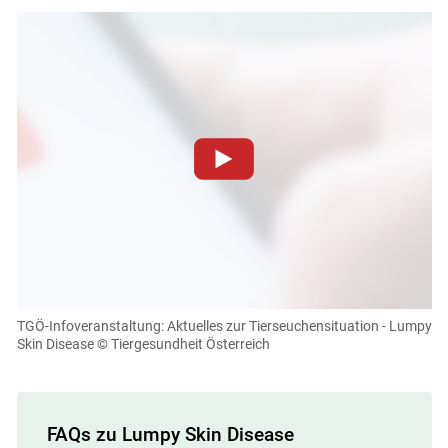
Zum Abspielen von YouTube-Videos auf dieser Website
müssen Cookies gesetzt werden
.
Für weitere Informationen lesen Sie bitte unsere
Datenschutzerklärung
.Sie können Ihre Entscheidung für
diese Website in den Cookie-Einstellungen jederzeit
einsehen und korrigieren
TGÖ-Infoveranstaltung: Aktuelles zur Tierseuchensituation - Lumpy
Skin Disease
© Tiergesundheit Österreich
Cookies Einstellungen
Akzeptieren
FAQs zu Lumpy Skin Disease