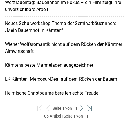
Weltfrauentag: Bäuerinnen im Fokus – ein Film zeigt ihre
unverzichtbare Arbeit
Neues Schulworkshop-Thema der Seminarbäuerinnen:
„Mein Bauernhof in Kärnten“
Wiener Wolfsromantik nicht auf dem Rücken der Kärntner
Almwirtschaft
Kärntens beste Marmeladen ausgezeichnet
LK Kärnten: Mercosur-Deal auf dem Rücken der Bauern
Heimische Christbäume bereiten echte Freude
Seite 1 von 11
zum
zurück
weiter
zum
105 Artikel | Seite 1 von 11
ersten
zum
zum
letzten
Set
vorigen
nächsten
Set