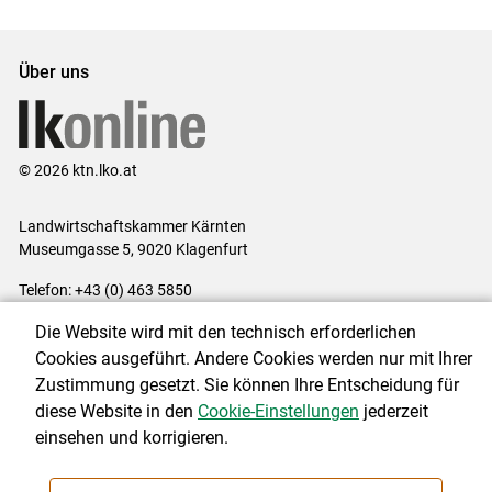
Set
Set
Über uns
© 2026 ktn.lko.at
Landwirtschaftskammer Kärnten
Museumgasse 5, 9020 Klagenfurt
Telefon: +43 (0) 463 5850
E-Mail:
office@lk-kaernten.at
Die Website wird mit den technisch erforderlichen
Impressum
|
Kontakt
|
Datenschutzerklärung
|
Barrierefreiheit
|
Cookies ausgeführt. Andere Cookies werden nur mit Ihrer
Cookie-Einstellungen
Zustimmung gesetzt. Sie können Ihre Entscheidung für
diese Website in den
Cookie-Einstellungen
jederzeit
einsehen und korrigieren.
NEWSLETTER