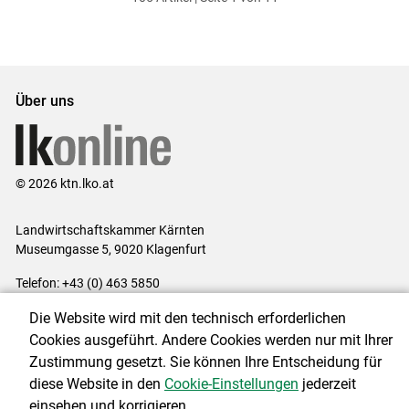
ersten
zum
zum
letzten
Set
vorigen
nächsten
Set
Set
Set
Über uns
© 2026 ktn.lko.at
Landwirtschaftskammer Kärnten
Museumgasse 5, 9020 Klagenfurt
Telefon: +43 (0) 463 5850
E-Mail:
office@lk-kaernten.at
Die Website wird mit den technisch erforderlichen
Impressum
|
Kontakt
|
Datenschutzerklärung
|
Barrierefreiheit
|
Cookies ausgeführt. Andere Cookies werden nur mit Ihrer
Cookie-Einstellungen
Zustimmung gesetzt. Sie können Ihre Entscheidung für
diese Website in den
Cookie-Einstellungen
jederzeit
einsehen und korrigieren.