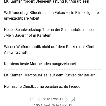
LK Kärnten fordert Steuerentlastung für Agrardiesel
Weltfrauentag: Bäuerinnen im Fokus – ein Film zeigt ihre
unverzichtbare Arbeit
Neues Schulworkshop-Thema der Seminarbäuerinnen:
„Mein Bauernhof in Kärnten“
Wiener Wolfsromantik nicht auf dem Rücken der Kärntner
Almwirtschaft
Kärntens beste Marmeladen ausgezeichnet
LK Kärnten: Mercosur-Deal auf dem Rücken der Bauern
Heimische Christbäume bereiten echte Freude
Seite 1 von 11
zum
zurück
weiter
zum
105 Artikel | Seite 1 von 11