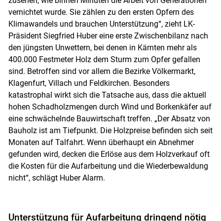
zusehen, wie binnen Minuten die Arbeit von Generationen
vernichtet wurde. Sie zählen zu den ersten Opfern des
Klimawandels und brauchen Unterstützung“, zieht LK-
Präsident Siegfried Huber eine erste Zwischenbilanz nach
den jüngsten Unwettern, bei denen in Kärnten mehr als
400.000 Festmeter Holz dem Sturm zum Opfer gefallen
sind. Betroffen sind vor allem die Bezirke Völkermarkt,
Klagenfurt, Villach und Feldkirchen. Besonders
katastrophal wirkt sich die Tatsache aus, dass die aktuell
hohen Schadholzmengen durch Wind und Borkenkäfer auf
eine schwächelnde Bauwirtschaft treffen. „Der Absatz von
Bauholz ist am Tiefpunkt. Die Holzpreise befinden sich seit
Monaten auf Talfahrt. Wenn überhaupt ein Abnehmer
gefunden wird, decken die Erlöse aus dem Holzverkauf oft
die Kosten für die Aufarbeitung und die Wiederbewaldung
nicht“, schlägt Huber Alarm.
Skip to main content
Unterstützung für Aufarbeitung dringend nötig