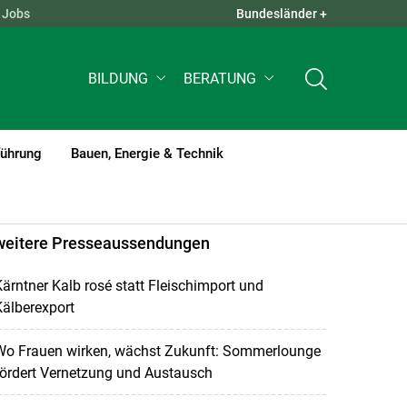
Jobs
Bundesländer +
QUICK LINKS +
BILDUNG
BERATUNG
führung
Bauen, Energie & Technik
weitere Presseaussendungen
ärntner Kalb rosé statt Fleischimport und
älberexport
Wo Frauen wirken, wächst Zukunft: Sommerlounge
fördert Vernetzung und Austausch