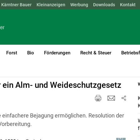
Kärntner Bauer
NÖ
OÖ
SBG
Kleinanzeigen
STMK
TIROL
Werbung
VBG
WIEN
Downloads
Kontakt
Forst
Bio
Förderungen
Recht & Steuer
Betriebs
r ein Alm- und Weideschutzgesetz
K
K
einfachere Bejagung ermöglichen. Resolution der
Vorbereitung.