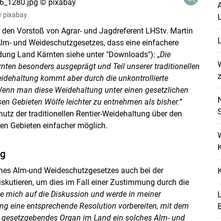
A
 pixabay
L
er den Vorstoß von Agrar- und Jagdreferent LHStv. Martin
L
Alm- und Weideschutzgesetzes, dass eine einfachere
dung Land Kärnten siehe unter "Downloads"):
„Die
W
ten besonders ausgeprägt und Teil unserer traditionellen
z
eidehaltung kommt aber durch die unkontrollierte
Skip to main content
enn man diese Weidehaltung unter einen gesetzlichen
esen Gebieten Wölfe leichter zu entnehmen als bisher.“
utz der traditionellen Rentier-Weidehaltung über den
en Gebieten einfacher möglich.
K
ng
ines Alm-und Weideschutzgesetzes auch bei der
kutieren, um dies im Fall einer Zustimmung durch die
ue mich auf die Diskussion und werde in meiner
ng eine entsprechende Resolution vorbereiten, mit dem
s gesetzgebendes Organ im Land ein solches Alm- und