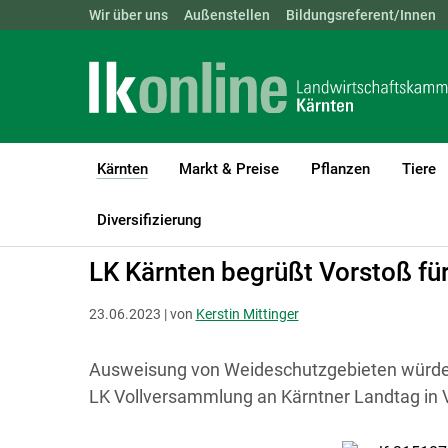
Landwirtschaftskammern:
Wir über uns
Außenstellen
ÖSTERREICH
Bildungsreferent/Innen
BGLD
KTN
Kärnten
Markt & Preise
Pflanzen
Tiere
(current)1
LK Kärnten
Kärnten
Presseaussendungen
Diversifizierung
LK Kärnten begrüßt Vorstoß fü
23.06.2023 | von
Kerstin Mittinger
Ausweisung von Weideschutzgebieten würde 
LK Vollversammlung an Kärntner Landtag in 