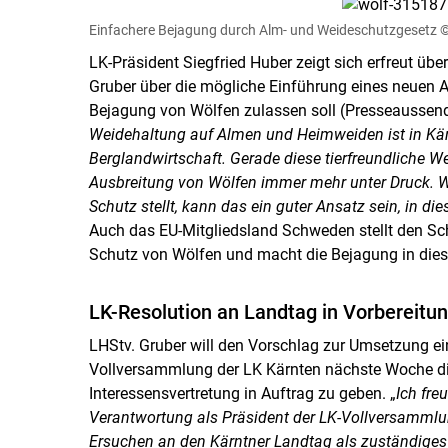
Einfachere Bejagung durch Alm- und Weideschutzgesetz
©
LK-Präsident Siegfried Huber zeigt sich erfreut üb
Gruber über die mögliche Einführung eines neuen 
Bejagung von Wölfen zulassen soll (Presseaussen
Weidehaltung auf Almen und Heimweiden ist in Kärn
Berglandwirtschaft. Gerade diese tierfreundliche W
Ausbreitung von Wölfen immer mehr unter Druck. W
Schutz stellt, kann das ein guter Ansatz sein, in di
Auch das EU-Mitgliedsland Schweden stellt den Sch
Schutz von Wölfen und macht die Bejagung in dies
LK-Resolution an Landtag in Vorbereitu
LHStv. Gruber will den Vorschlag zur Umsetzung e
Vollversammlung der LK Kärnten nächste Woche dis
Interessensvertretung in Auftrag zu geben. „
Ich fre
Verantwortung als Präsident der LK-Vollversammlu
Ersuchen an den Kärntner Landtag als zuständige