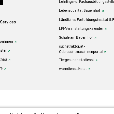
ds
Lehrlings- u. Fachausbildungsstell
Lebensqualität Bauernhof
Ländliches Fortbildungsinstitut (LF
-Services
LFI-Veranstaltungskalender
Schule am Bauernhof
erinnen
suchetraktor.at -
ster
Gebrauchtmaschinenportal
chau
Tiergesundheitsdienst
re
warndienst.lko.at