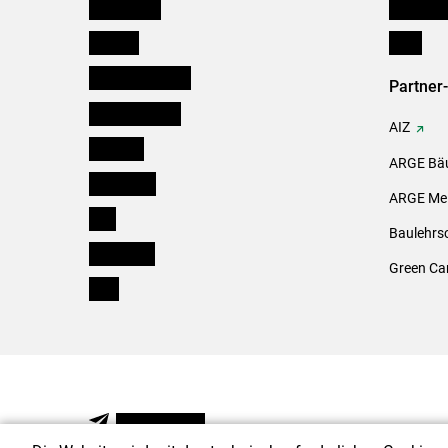
Burgenland
Downloa
Kärnten
Links
Niederösterreich
Partner
Oberösterreich
AIZ
Salzburg
ARGE Bäu
Steiermark
ARGE Mei
Tirol
Baulehrs
Vorarlberg
Green Ca
Wien
NEWSLETTER