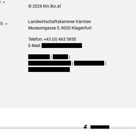
e
© 2026 ktn.lko.at
Landwirtschaftskammer Kärnten
I)
Museumgasse 5, 9020 Klagenfurt
Telefon: +43 (0) 463 5850
E-Mail:
office@lk-kaernten.at
Impressum
|
Kontakt
|
Datenschutzerklärung
|
Barrierefreiheit
|
Cookie-Einstellungen
Facebook