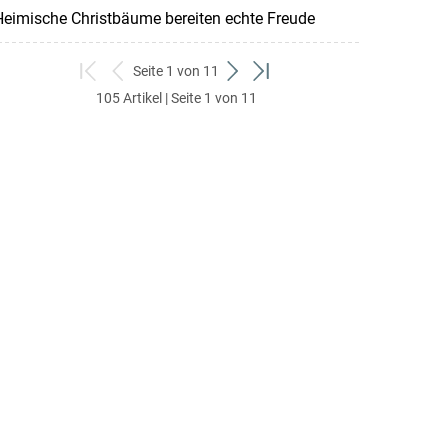
eimische Christbäume bereiten echte Freude
Seite 1 von 11
zum
zurück
weiter
zum
105 Artikel | Seite 1 von 11
ersten
zum
zum
letzten
Set
vorigen
nächsten
Set
Set
Set