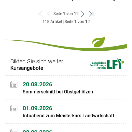
Seite 1 von 12
zum
zurück
weiter
zum
118 Artikel | Seite 1 von 12
ersten
zum
zum
letzten
Set
vorigen
nächsten
Set
Set
Set
Bilden Sie sich weiter
Kursangebote
20.08.2026
Sommerschnitt bei Obstgehölzen
01.09.2026
Infoabend zum Meisterkurs Landwirtschaft