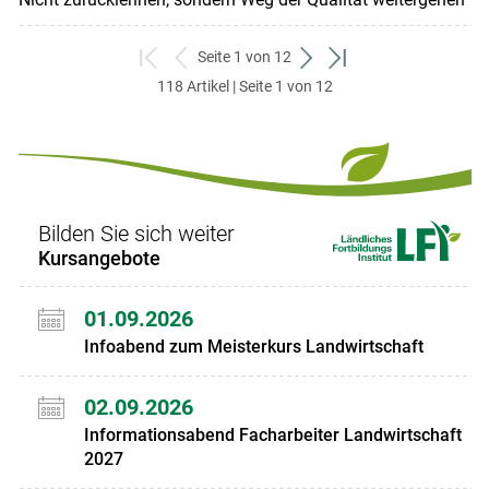
Seite 1 von 12
zum
zurück
weiter
zum
118 Artikel | Seite 1 von 12
ersten
zum
zum
letzten
Set
vorigen
nächsten
Set
Set
Set
Bilden Sie sich weiter
Kursangebote
01.09.2026
Infoabend zum Meisterkurs Landwirtschaft
02.09.2026
Informationsabend Facharbeiter Landwirtschaft
2027