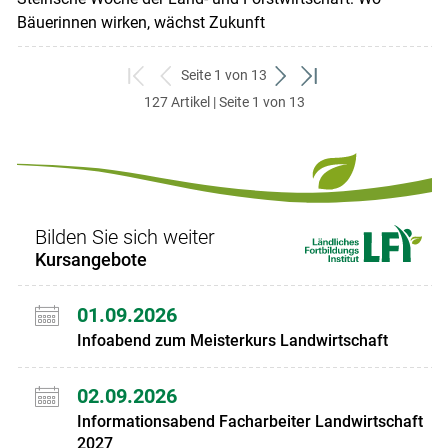
Bäuerinnen wirken, wächst Zukunft
Seite 1 von 13
zum
zurück
weiter
zum
127 Artikel | Seite 1 von 13
ersten
zum
zum
letzten
Set
vorigen
nächsten
Set
Set
Set
Bilden Sie sich weiter
Kursangebote
01.09.2026
Infoabend zum Meisterkurs Landwirtschaft
02.09.2026
Informationsabend Facharbeiter Landwirtschaft
2027