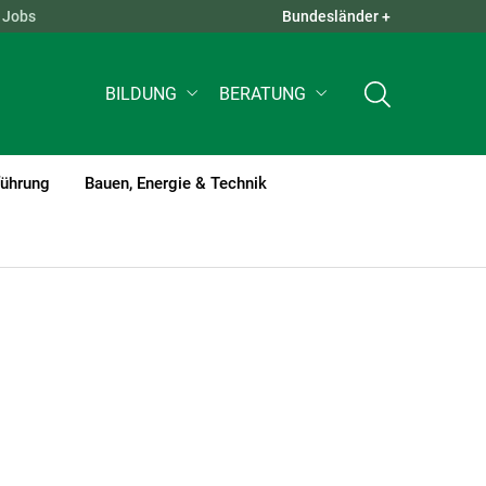
Jobs
Bundesländer +
QUICK LINKS +
BILDUNG
BERATUNG
führung
Bauen, Energie & Technik