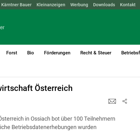
Kärntner Bauer
NÖ
OÖ
SBG
Kleinanzeigen
STMK
TIROL
Werbung
VBG
WIEN
Downloads
Kontakt
Forst
Bio
Förderungen
Recht & Steuer
Betriebs
irtschaft Österreich
Österreich in Ossiach bot über 100 Teilnehmern
iche Betriebsdatenerhebungen wurden