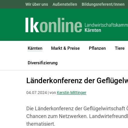
Landwirtschaftskammern:
Wir über uns
Außenstellen
ÖSTERREICH
Bildungsreferent/Innen
BGLD
KTN
Kärnten
Markt & Preise
Pflanzen
Tiere
(current)1
LK Kärnten
Kärnten
Bildergalerien Aktuell
Diversifizierung
Länderkonferenz der Geflügelw
04.07.2024 | von
Kerstin Mittinger
Die Länderkonferenz der Geflügelwirtschaft 
Chancen zum Netzwerken. Landwirtefreundl
thematisiert.