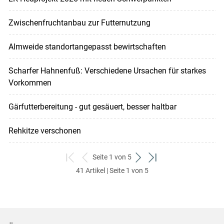
Zwischenfruchtanbau zur Futternutzung
Almweide standortangepasst bewirtschaften
Scharfer Hahnenfuß: Verschiedene Ursachen für starkes
Vorkommen
Gärfutterbereitung - gut gesäuert, besser haltbar
Rehkitze verschonen
Seite 1 von 5
zum
zurück
weiter
zum
41 Artikel | Seite 1 von 5
ersten
zum
zum
letzten
Set
vorigen
nächsten
Set
Set
Set