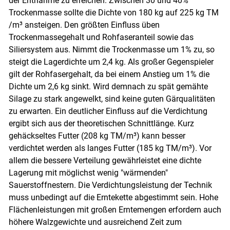
der Entnahme zu erreichen. Zwischen 30 und 40%
Trockenmasse sollte die Dichte von 180 kg auf 225 kg TM
/m³ ansteigen. Den größten Einfluss üben
Trockenmassegehalt und Rohfaseranteil sowie das
Siliersystem aus. Nimmt die Trockenmasse um 1% zu, so
steigt die Lagerdichte um 2,4 kg. Als großer Gegenspieler
gilt der Rohfasergehalt, da bei einem Anstieg um 1% die
Dichte um 2,6 kg sinkt. Wird demnach zu spät gemähte
Silage zu stark angewelkt, sind keine guten Gärqualitäten
zu erwarten. Ein deutlicher Einfluss auf die Verdichtung
ergibt sich aus der theoretischen Schnittlänge. Kurz
gehäckseltes Futter (208 kg TM/m³) kann besser
verdichtet werden als langes Futter (185 kg TM/m³). Vor
allem die bessere Verteilung gewährleistet eine dichte
Lagerung mit möglichst wenig "wärmenden"
Sauerstoffnestern. Die Verdichtungsleistung der Technik
muss unbedingt auf die Erntekette abgestimmt sein. Hohe
Flächenleistungen mit großen Erntemengen erfordern auch
höhere Walzgewichte und ausreichend Zeit zum