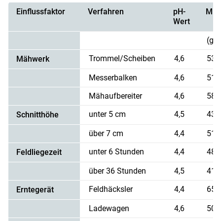
Einflussfaktor
Verfahren
pH-
Mil
Wert
(g/
Trommel/Scheiben
4,6
53,
Mähwerk
Messerbalken
4,6
51,
Mähaufbereiter
4,6
58,
unter 5 cm
4,5
43,
Schnitthöhe
über 7 cm
4,4
51,
unter 6 Stunden
4,4
48,
Feldliegezeit
über 36 Stunden
4,5
41,
Feldhäcksler
4,4
65,
Erntegerät
Ladewagen
4,6
50,