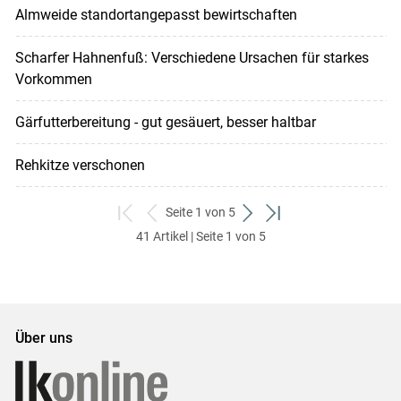
Almweide standortangepasst bewirtschaften
Scharfer Hahnenfuß: Verschiedene Ursachen für starkes
Vorkommen
Gärfutterbereitung - gut gesäuert, besser haltbar
Rehkitze verschonen
Seite 1 von 5
zum
zurück
weiter
zum
41 Artikel | Seite 1 von 5
ersten
zum
zum
letzten
Set
vorigen
nächsten
Set
Set
Set
Über uns