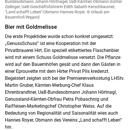
Bundesobmann Johann Hörtnagel, UaB Kärnten-Obmann Günter
Zeilinger, UaB-Geschäftsführerin Edith Sabath-Kerschbaumer,
"Land schafft Leben"-Obmann Hannes Royer.
© Urlaub am
Bauernhof/Wajand
Bier mit Goldmelisse
Die erste Projektidee wurde schon konkret umgesetzt:
„GenussSchuss“ ist eine Kooperation mit der
Privatbrauerei Hirt. Ein speziell etikettiertes Flaschenbier
wird mit einem Schuss Goldmelisse versetzt. Die Pflanze
wird auf den Bauernhöfen gesät und dann den Gästen in
einer Eprouvette mit dem Hirter Privat Pils kredenzt.
Begeistert zeigten sich bei der Premierenverkostung LHStv.
Martin Gruber, Kärnten-Werbung-Chef Klaus
Ehrenbrandtner, UaB-Bundesobmann Johann Hörtnagl,
Genussland-Kärnten-Obfrau Petra Pobaschnig und
Raiffeisen-Marketingchef Christopher Weiss. Auf die
Bedeutung von Regionalität und Saisonalität wies auch
Hannes Royer, Obmann des Vereins „Land schafft Leben“
hin.