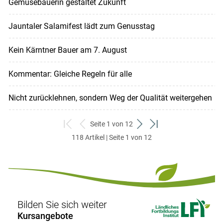
Gemüsebäuerin gestaltet Zukunft
Jauntaler Salamifest lädt zum Genusstag
Kein Kärntner Bauer am 7. August
Kommentar: Gleiche Regeln für alle
Nicht zurücklehnen, sondern Weg der Qualität weitergehen
Seite 1 von 12
zum
zurück
weiter
zum
118 Artikel | Seite 1 von 12
ersten
zum
zum
letzten
Set
vorigen
nächsten
Set
Set
Set
Bilden Sie sich weiter
Kursangebote