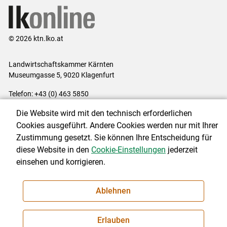
© 2026 ktn.lko.at
Landwirtschaftskammer Kärnten
Museumgasse 5, 9020 Klagenfurt
Telefon: +43 (0) 463 5850
E-Mail:
office@lk-kaernten.at
Die Website wird mit den technisch erforderlichen
Impressum
|
Kontakt
|
Datenschutzerklärung
|
Barrierefreiheit
|
Cookies ausgeführt. Andere Cookies werden nur mit Ihrer
Cookie-Einstellungen
Zustimmung gesetzt. Sie können Ihre Entscheidung für
diese Website in den
Cookie-Einstellungen
jederzeit
einsehen und korrigieren.
NEWSLETTER
Ablehnen
Erlauben