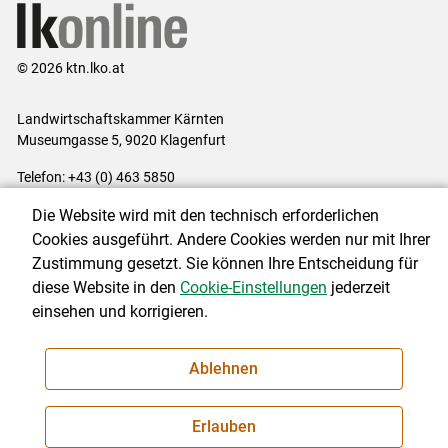
© 2026 ktn.lko.at
Landwirtschaftskammer Kärnten
Museumgasse 5, 9020 Klagenfurt
Telefon: +43 (0) 463 5850
E-Mail:
office@lk-kaernten.at
Die Website wird mit den technisch erforderlichen
Impressum
|
Kontakt
|
Datenschutzerklärung
|
Barrierefreiheit
|
Cookies ausgeführt. Andere Cookies werden nur mit Ihrer
Cookie-Einstellungen
Zustimmung gesetzt. Sie können Ihre Entscheidung für
diese Website in den
Cookie-Einstellungen
jederzeit
einsehen und korrigieren.
NEWSLETTER
Ablehnen
Erlauben