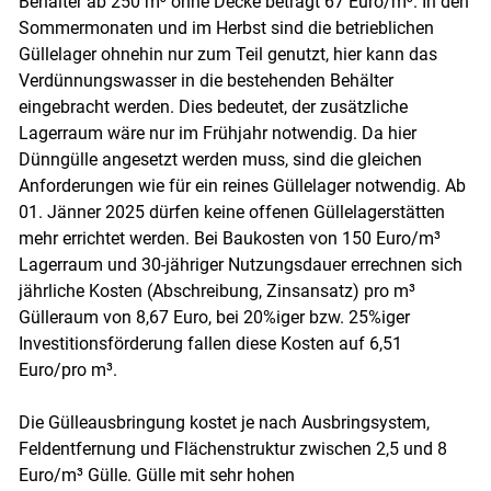
Behälter ab 250 m³ ohne Decke beträgt 67 Euro/m³. In den
Sommermonaten und im Herbst sind die betrieblichen
Güllelager ohnehin nur zum Teil genutzt, hier kann das
Verdünnungswasser in die bestehenden Behälter
eingebracht werden. Dies bedeutet, der zusätzliche
Lagerraum wäre nur im Frühjahr notwendig. Da hier
Dünngülle angesetzt werden muss, sind die gleichen
Anforderungen wie für ein reines Güllelager notwendig. Ab
01. Jänner 2025 dürfen keine offenen Güllelagerstätten
mehr errichtet werden. Bei Baukosten von 150 Euro/m³
Lagerraum und 30-jähriger Nutzungsdauer errechnen sich
jährliche Kosten (Abschreibung, Zinsansatz) pro m³
Gülleraum von 8,67 Euro, bei 20%iger bzw. 25%iger
Investitionsförderung fallen diese Kosten auf 6,51
Euro/pro m³.
Die Gülleausbringung kostet je nach Ausbringsystem,
Feldentfernung und Flächenstruktur zwischen 2,5 und 8
Euro/m³ Gülle. Gülle mit sehr hohen