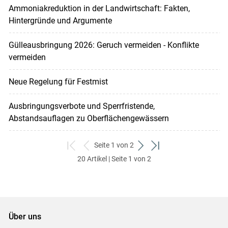
Ammoniakreduktion in der Landwirtschaft: Fakten,
Hintergründe und Argumente
Gülleausbringung 2026: Geruch vermeiden - Konflikte
vermeiden
Neue Regelung für Festmist
Ausbringungsverbote und Sperrfristende,
Abstandsauflagen zu Oberflächengewässern
Seite 1 von 2
zum
zurück
weiter
zum
20 Artikel | Seite 1 von 2
ersten
zum
zum
letzten
Set
vorigen
nächsten
Set
Set
Set
Über uns