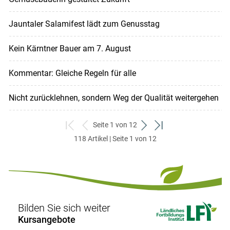
Jauntaler Salamifest lädt zum Genusstag
Kein Kärntner Bauer am 7. August
Kommentar: Gleiche Regeln für alle
Nicht zurücklehnen, sondern Weg der Qualität weitergehen
Seite 1 von 12
zum
zurück
weiter
zum
118 Artikel | Seite 1 von 12
ersten
zum
zum
letzten
Set
vorigen
nächsten
Set
Set
Set
Bilden Sie sich weiter
Kursangebote