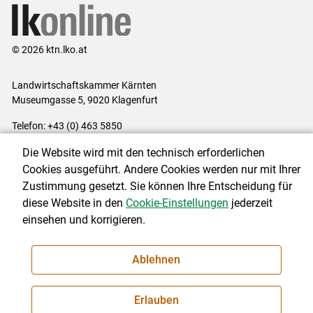
© 2026 ktn.lko.at
Landwirtschaftskammer Kärnten
Museumgasse 5, 9020 Klagenfurt
Telefon: +43 (0) 463 5850
E-Mail:
office@lk-kaernten.at
Die Website wird mit den technisch erforderlichen
Impressum
|
Kontakt
|
Datenschutzerklärung
|
Barrierefreiheit
|
Cookies ausgeführt. Andere Cookies werden nur mit Ihrer
Cookie-Einstellungen
Zustimmung gesetzt. Sie können Ihre Entscheidung für
diese Website in den
Cookie-Einstellungen
jederzeit
einsehen und korrigieren.
NEWSLETTER
Ablehnen
Erlauben