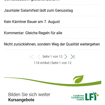
Jauntaler Salamifest lädt zum Genusstag
Kein Kärntner Bauer am 7. August
Kommentar: Gleiche Regeln für alle
Nicht zurücklehnen, sondern Weg der Qualität weitergehen
Seite 1 von 12
zum
zurück
weiter
zum
118 Artikel | Seite 1 von 12
ersten
zum
zum
letzten
Set
vorigen
nächsten
Set
Set
Set
Bilden Sie sich weiter
Kursangebote