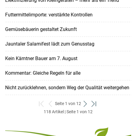
Elektrifizierung von Kleingeräten – mehr als ein Trend
Futtermittelimporte: verstärkte Kontrollen
Gemüsebäuerin gestaltet Zukunft
Jauntaler Salamifest lädt zum Genusstag
Kein Kärntner Bauer am 7. August
Kommentar: Gleiche Regeln für alle
Nicht zurücklehnen, sondern Weg der Qualität weitergehen
Seite 1 von 12
zum
zurück
weiter
zum
118 Artikel | Seite 1 von 12
ersten
zum
zum
letzten
Set
vorigen
nächsten
Set
Set
Set