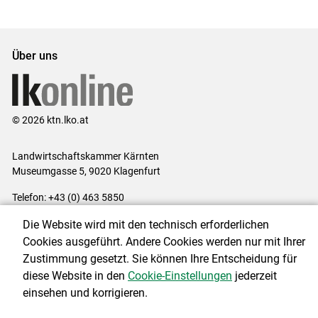
Über uns
© 2026 ktn.lko.at
Landwirtschaftskammer Kärnten
Museumgasse 5, 9020 Klagenfurt
Telefon: +43 (0) 463 5850
E-Mail:
office@lk-kaernten.at
Die Website wird mit den technisch erforderlichen
Impressum
|
Kontakt
|
Datenschutzerklärung
|
Barrierefreiheit
|
Cookies ausgeführt. Andere Cookies werden nur mit Ihrer
Cookie-Einstellungen
Zustimmung gesetzt. Sie können Ihre Entscheidung für
diese Website in den
Cookie-Einstellungen
jederzeit
einsehen und korrigieren.