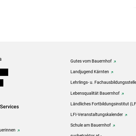
s
Gutes vom Bauernhof
eigen
Landjugend Kärnten
ds
Lehrlings- u. Fachausbildungsstell
Lebensqualität Bauernhof
Ländliches Fortbildungsinstitut (LF
-Services
LFI-Veranstaltungskalender
Schule am Bauernhof
erinnen
suchetraktor.at -