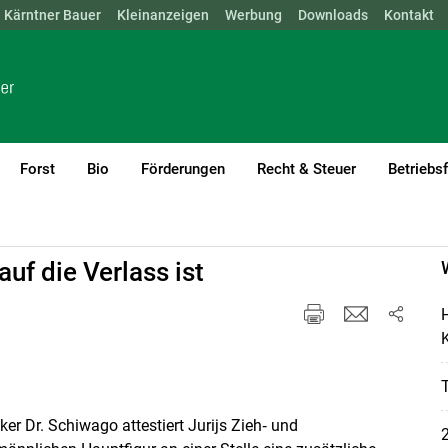
Kärntner Bauer
NÖ
OÖ
SBG
Kleinanzeigen
STMK
TIROL
Werbung
VBG
WIEN
Downloads
Kontakt
Forst
Bio
Förderungen
Recht & Steuer
Betriebs
uf die Verlass ist
H
K
er Dr. Schiwago attestiert Jurijs Zieh‑ und
2