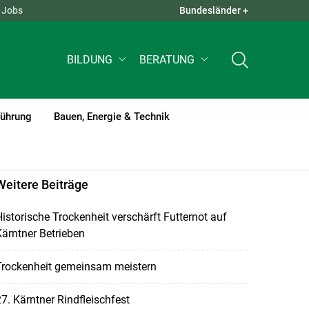
Jobs
Bundesländer +
QUICK LINKS +
BILDUNG
BERATUNG
führung
Bauen, Energie & Technik
Weitere Beiträge
istorische Trockenheit verschärft Futternot auf
ärntner Betrieben
Trockenheit gemeinsam meistern
7. Kärntner Rindfleischfest