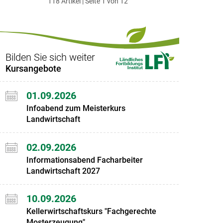
118 Artikel | Seite 1 von 12
ersten
zum
zum
letzten
Set
vorigen
nächsten
Set
Set
Set
Bilden Sie sich weiter
Kursangebote
01.09.2026
Infoabend zum Meisterkurs
Landwirtschaft
02.09.2026
Informationsabend Facharbeiter
Landwirtschaft 2027
10.09.2026
Kellerwirtschaftskurs "Fachgerechte
Mosterzeugung"