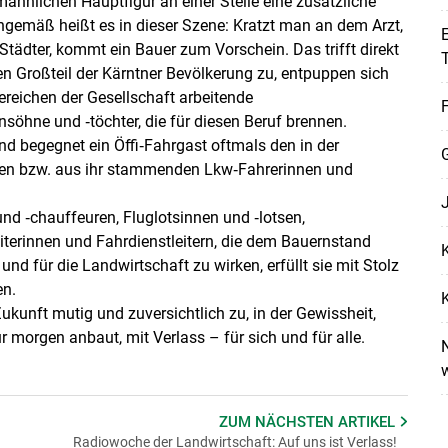
nnlichen Hauptfigur an einer Stelle eine zusätzliche
gemäß heißt es in dieser Szene: Kratzt man an dem Arzt,
E
tädter, kommt ein Bauer zum Vorschein. Das trifft direkt
nen Großteil der Kärntner Bevölkerung zu, entpuppen sich
Bereichen der Gesellschaft arbeitende
F
öhne und ‑töchter, die für diesen Beruf brennen.
Skip to main content
 begegnet ein Öffi‑Fahrgast oftmals den in der
gen bzw. aus ihr stammenden Lkw‑Fahrerinnen und
d ‑chauffeuren, Fluglotsinnen und ‑lotsen,
terinnen und Fahrdienstleitern, die dem Bauernstand
K
 und für die Landwirtschaft zu wirken, erfüllt sie mit Stolz
en.
K
kunft mutig und zuversichtlich zu, in der Gewissheit,
r morgen anbaut, mit Verlass – für sich und für alle.
N
ZUM NÄCHSTEN
ARTIKEL
Radiowoche der Landwirtschaft: Auf uns ist Verlass!