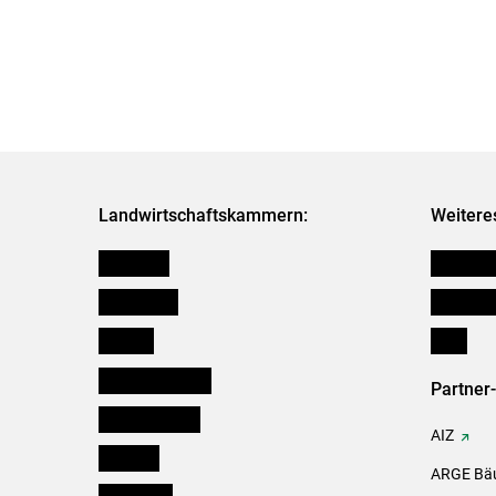
Landwirtschaftskammern:
Weitere
Österreich
Kleinanz
Burgenland
Downloa
Kärnten
Links
Niederösterreich
Partner
Oberösterreich
AIZ
Salzburg
ARGE Bäu
Steiermark