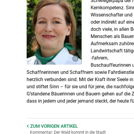
Schwiegerpapa der mä
Kernkompetenz. Sinn
Wissenschafter und S
oder indirekt auf ei
doch viele, in allen 
Menschen als Bauerns
Aufmerksam zuhörend
Landwirtschaft täti
‑fahrern,
Buschauffeurinnen un
Schaffnerinnen und Schaffnern sowie Fahrdienstlei
herzlich verbunden sind. Mit der Kraft ihrer Seele in
und stiftet Sinn – für sie und für jene, die nachfolg
G‘standene Bäuerinnen und Bauern gehen auf die Zu
dass in jedem und jeder jemand steckt, der heute fü
ZUM VORIGEN
ARTIKEL
Kommentar: Der Wald kommt in die Stadt