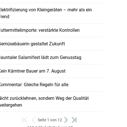
lektrifizierung von Kleingeräten – mehr als ein
Trend
uttermittelimporte: verstärkte Kontrollen
Gemüsebäuerin gestaltet Zukunft
Jauntaler Salamifest lädt zum Genusstag
ein Kärntner Bauer am 7. August
ommentar: Gleiche Regeln für alle
icht zurücklehnen, sondern Weg der Qualität
weitergehen
Seite 1 von 12
zum
zurück
weiter
zum