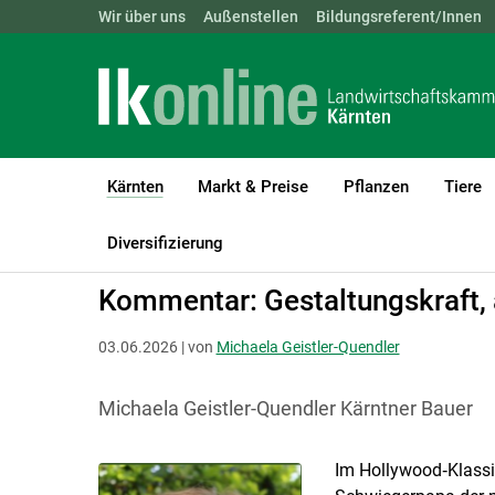
Landwirtschaftskammern:
Wir über uns
Außenstellen
ÖSTERREICH
Bildungsreferent/Innen
BGLD
KTN
Kärnten
Markt & Preise
Pflanzen
Tiere
(current)1
LK Kärnten
Kärnten
Aktuelle Meldungen
Diversifizierung
Kommentar: Gestaltungskraft, a
03.06.2026 | von
Michaela Geistler-Quendler
Michaela Geistler-Quendler Kärntner Bauer
Im Hollywood‑Klassik