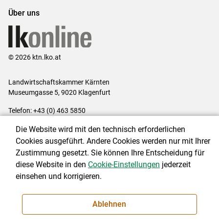
Über uns
© 2026 ktn.lko.at
Landwirtschaftskammer Kärnten
Museumgasse 5, 9020 Klagenfurt
Telefon: +43 (0) 463 5850
E-Mail:
office@lk-kaernten.at
Die Website wird mit den technisch erforderlichen
Impressum
|
Kontakt
|
Datenschutzerklärung
|
Barrierefreiheit
|
Cookies ausgeführt. Andere Cookies werden nur mit Ihrer
Cookie-Einstellungen
Zustimmung gesetzt. Sie können Ihre Entscheidung für
diese Website in den
Cookie-Einstellungen
jederzeit
einsehen und korrigieren.
NEWSLETTER
Ablehnen