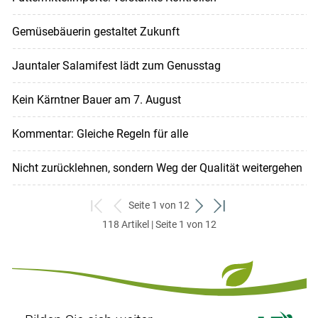
Gemüsebäuerin gestaltet Zukunft
Jauntaler Salamifest lädt zum Genusstag
Kein Kärntner Bauer am 7. August
Kommentar: Gleiche Regeln für alle
Nicht zurücklehnen, sondern Weg der Qualität weitergehen
Seite 1 von 12
zum
zurück
weiter
zum
118 Artikel | Seite 1 von 12
ersten
zum
zum
letzten
Set
vorigen
nächsten
Set
Set
Set