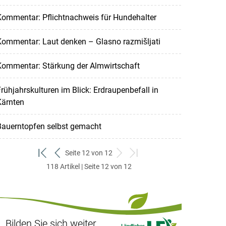
Kommentar: Pflichtnachweis für Hundehalter
Kommentar: Laut denken – Glasno razmišljati
Kommentar: Stärkung der Almwirtschaft
rühjahrskulturen im Blick: Erdraupenbefall in
Kärnten
Bauerntopfen selbst gemacht
Seite 12 von 12
zum
zurück
weiter
zum
118 Artikel | Seite 12 von 12
ersten
zum
zum
letzten
Set
vorigen
nächsten
Set
Set
Set
Bilden Sie sich weiter