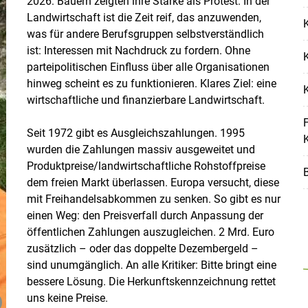
2026: Bauern zeigten ihre Stärke als Protest. In der
Landwirtschaft ist die Zeit reif, das anzuwenden,
was für andere Berufsgruppen selbstverständlich
ist: Interessen mit Nachdruck zu fordern. Ohne
parteipolitischen Einfluss über alle Organisationen
hinweg scheint es zu funktionieren. Klares Ziel: eine
wirtschaftliche und finanzierbare Landwirtschaft.
F
Seit 1972 gibt es Ausgleichszahlungen. 1995
wurden die Zahlungen massiv ausgeweitet und
Produktpreise/​landwirtschaftliche Rohstoffpreise
dem freien Markt überlassen. Europa versucht, diese
Skip to main content
mit Freihandelsabkommen zu senken. So gibt es nur
einen Weg: den Preisverfall durch Anpassung der
öffentlichen Zahlungen auszugleichen. 2 Mrd. Euro
zusätzlich – oder das doppelte Dezembergeld –
sind unumgänglich. An alle Kritiker: Bitte bringt eine
bessere Lösung. Die Herkunftskennzeichnung rettet
uns keine Preise.