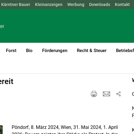
Kärntner Bauer
NÖ
OÖ
SBG
Kleinanzeigen
STMK
TIROL
Werbung
VBG
WIEN
Downloads
Kontakt
Forst
Bio
Förderungen
Recht & Steuer
Betriebs
reit
G
N
P
Pöndorf, 8. März 2024, Wien, 31. Mai 2024, 1. ­April