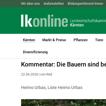
Landwirtschaftskammern:
Wir über uns
Außenstellen
ÖSTERREICH
Bildungsreferent/Innen
BGLD
KTN
Kärnten
Markt & Preise
Pflanzen
Tiere
(current)1
LK Kärnten
Kärnten
Aktuelle Meldungen
Diversifizierung
Kommentar: Die Bauern sind be
22.04.2026 | von Red.
Heimo Urbas, Liste Heimo Urbas