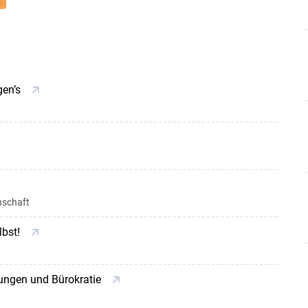
gen’s
nschaft
lbst!
ungen und Bürokratie