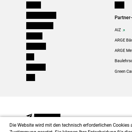
Kärnten
Links
Niederösterreich
Partner
Oberösterreich
AIZ
Salzburg
ARGE Bäu
Steiermark
ARGE Mei
Tirol
Baulehrs
Vorarlberg
Green Ca
Wien
NEWSLETTER
Die Website wird mit den technisch erforderlichen Cookies 