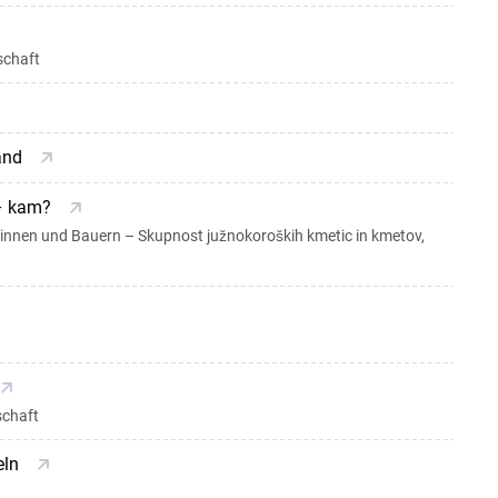
schaft
tand
 – kam?
nnen und Bauern – Skupnost južnokoroških kmetic in kmetov,
schaft
eln