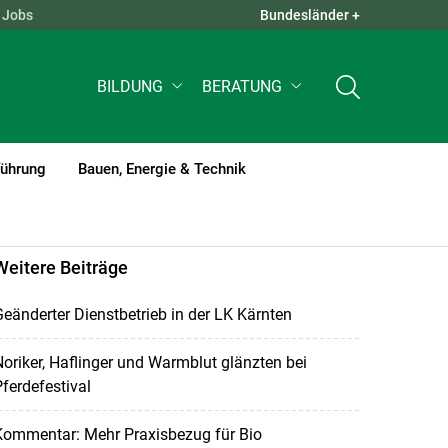
Jobs
Bundesländer +
QUICK LINKS +
BILDUNG
BERATUNG
führung
Bauen, Energie & Technik
Weitere Beiträge
eänderter Dienstbetrieb in der LK Kärnten
oriker, Haflinger und Warmblut glänzten bei
ferdefestival
Kommentar: Mehr Praxisbezug für Bio