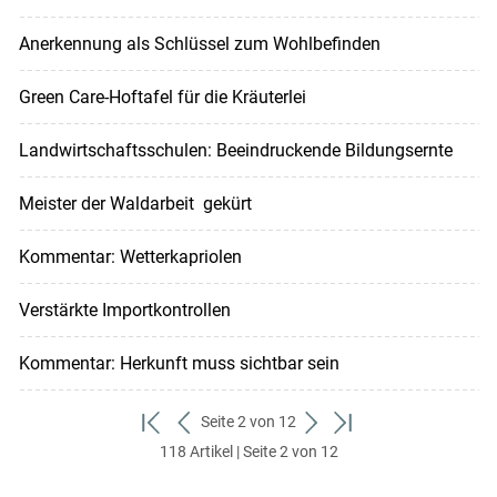
Anerkennung als Schlüssel zum Wohlbefinden
Green Care-Hoftafel für die Kräuterlei
Landwirtschaftsschulen: Beeindruckende Bildungsernte
Meister der Waldarbeit gekürt
Kommentar: Wetterkapriolen
Verstärkte Importkontrollen
Kommentar: Herkunft muss sichtbar sein
Seite 2 von 12
zum
zurück
weiter
zum
118 Artikel | Seite 2 von 12
ersten
zum
zum
letzten
Set
vorigen
nächsten
Set