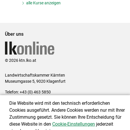
alle Kurse anzeigen
Über uns
© 2026 ktn.lko.at
Landwirtschaftskammer Kärnten
Museumgasse 5, 9020 Klagenfurt
Telefon: +43 (0) 463 5850
E-Mail:
office@lk-kaernten.at
Die Website wird mit den technisch erforderlichen
Impressum
|
Kontakt
|
Datenschutzerklärung
|
Barrierefreiheit
|
Cookies ausgeführt. Andere Cookies werden nur mit Ihrer
Cookie-Einstellungen
Zustimmung gesetzt. Sie können Ihre Entscheidung für
diese Website in den
Cookie-Einstellungen
jederzeit