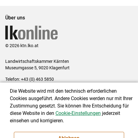
Über uns
© 2026 ktn.lko.at
Landwirtschaftskammer Kärnten
Museumgasse 5, 9020 Klagenfurt
Telefon: +43 (0) 463 5850
E-Mail:
office@lk-kaernten.at
Die Website wird mit den technisch erforderlichen
Impressum
|
Kontakt
|
Datenschutzerklärung
|
Barrierefreiheit
|
Cookies ausgeführt. Andere Cookies werden nur mit Ihrer
Cookie-Einstellungen
Zustimmung gesetzt. Sie können Ihre Entscheidung für
diese Website in den
Cookie-Einstellungen
jederzeit
einsehen und korrigieren.
NEWSLETTER