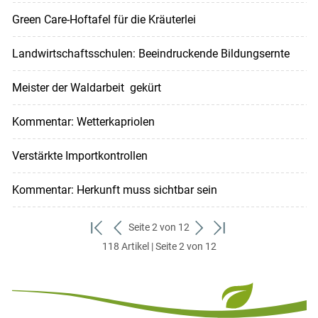
Green Care-Hoftafel für die Kräuterlei
Landwirtschaftsschulen: Beeindruckende Bildungsernte
Meister der Waldarbeit gekürt
Kommentar: Wetterkapriolen
Verstärkte Importkontrollen
Kommentar: Herkunft muss sichtbar sein
Seite 2 von 12
zum
zurück
weiter
zum
118 Artikel | Seite 2 von 12
ersten
zum
zum
letzten
Set
vorigen
nächsten
Set
Set
Set