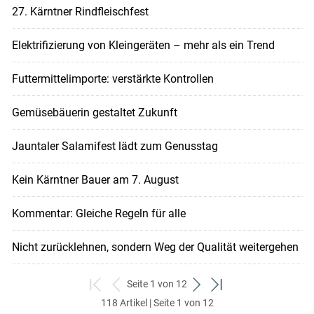
27. Kärntner Rindfleischfest
Elektrifizierung von Kleingeräten – mehr als ein Trend
Futtermittelimporte: verstärkte Kontrollen
Gemüsebäuerin gestaltet Zukunft
Jauntaler Salamifest lädt zum Genusstag
Kein Kärntner Bauer am 7. August
Kommentar: Gleiche Regeln für alle
Nicht zurücklehnen, sondern Weg der Qualität weitergehen
Seite 1 von 12
zum
zurück
weiter
zum
118 Artikel | Seite 1 von 12
ersten
zum
zum
letzten