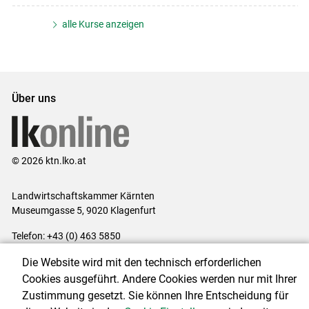
alle Kurse anzeigen
Über uns
© 2026 ktn.lko.at
Landwirtschaftskammer Kärnten
Museumgasse 5, 9020 Klagenfurt
Telefon: +43 (0) 463 5850
E-Mail:
office@lk-kaernten.at
Die Website wird mit den technisch erforderlichen
Impressum
|
Kontakt
|
Datenschutzerklärung
|
Barrierefreiheit
|
Cookies ausgeführt. Andere Cookies werden nur mit Ihrer
Cookie-Einstellungen
Zustimmung gesetzt. Sie können Ihre Entscheidung für