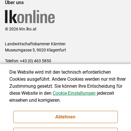
Über uns
© 2026 ktn.lko.at
Landwirtschaftskammer Kärnten
Museumgasse 5, 9020 Klagenfurt
Telefon: +43 (0) 463 5850
E-Mail:
office@lk-kaernten.at
Die Website wird mit den technisch erforderlichen
Impressum
|
Kontakt
|
Datenschutzerklärung
|
Barrierefreiheit
|
Cookies ausgeführt. Andere Cookies werden nur mit Ihrer
Cookie-Einstellungen
Zustimmung gesetzt. Sie können Ihre Entscheidung für
diese Website in den
Cookie-Einstellungen
jederzeit
einsehen und korrigieren.
NEWSLETTER
Ablehnen