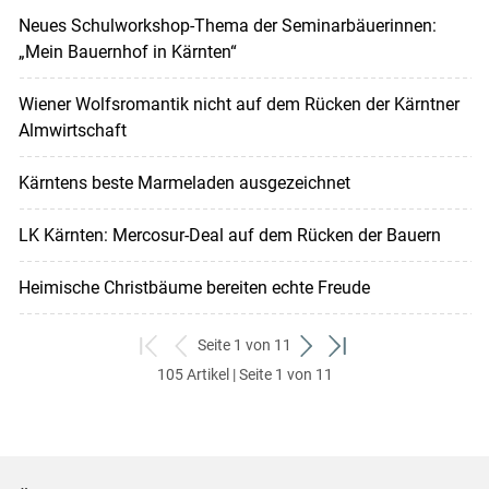
Neues Schulworkshop-Thema der Seminarbäuerinnen:
„Mein Bauernhof in Kärnten“
Wiener Wolfsromantik nicht auf dem Rücken der Kärntner
Almwirtschaft
Kärntens beste Marmeladen ausgezeichnet
LK Kärnten: Mercosur-Deal auf dem Rücken der Bauern
Heimische Christbäume bereiten echte Freude
Seite 1 von 11
zum
zurück
weiter
zum
105 Artikel | Seite 1 von 11
ersten
zum
zum
letzten
Set
vorigen
nächsten
Set
Set
Set