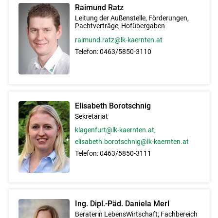
Raimund Ratz
Leitung der Außenstelle, Förderungen,
Pachtverträge, Hofübergaben
raimund.ratz@lk-kaernten.at
Telefon:
0463/5850-3110
Elisabeth Borotschnig
Sekretariat
Skip to main content
klagenfurt@lk-kaernten.at,
elisabeth.borotschnig@lk-kaernten.at
Telefon:
0463/5850-3111
Ing. Dipl.-Päd. Daniela Merl
Beraterin LebensWirtschaft; Fachbereich