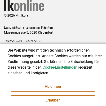
© 2026 ktn.lko.at
Landwirtschaftskammer Kärnten
Museumgasse 5, 9020 Klagenfurt
Telefon: +43 (0) 463 5850
E-Mail:
office@lk-kaernten.at
Die Website wird mit den technisch erforderlichen
Impressum
|
Kontakt
|
Datenschutzerklärung
|
Barrierefreiheit
|
Cookies ausgeführt. Andere Cookies werden nur mit Ihrer
Cookie-Einstellungen
Zustimmung gesetzt. Sie können Ihre Entscheidung für
diese Website in den
Cookie-Einstellungen
jederzeit
einsehen und korrigieren.
NEWSLETTER
Ablehnen
Erlauben