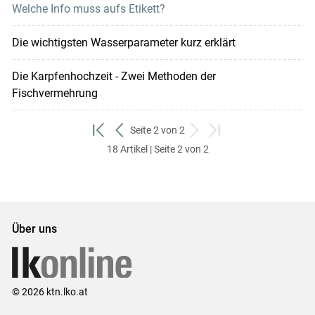
Welche Info muss aufs Etikett?
Die wichtigsten Wasserparameter kurz erklärt
Die Karpfenhochzeit - Zwei Methoden der
Fischvermehrung
Seite 2 von 2
zum
zurück
weiter
zum
18 Artikel | Seite 2 von 2
ersten
zum
zum
letzten
Set
vorigen
nächsten
Set
Set
Set
Über uns
© 2026 ktn.lko.at