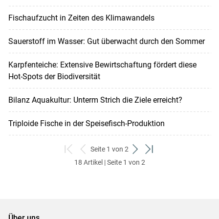
Fischaufzucht in Zeiten des Klimawandels
Sauerstoff im Wasser: Gut überwacht durch den Sommer
Karpfenteiche: Extensive Bewirtschaftung fördert diese
Hot-Spots der Biodiversität
Bilanz Aquakultur: Unterm Strich die Ziele erreicht?
Triploide Fische in der ­Speisefisch-Produktion
Seite 1 von 2
zum
zurück
weiter
zum
18 Artikel | Seite 1 von 2
ersten
zum
zum
letzten
Set
vorigen
nächsten
Set
Set
Set
Über uns