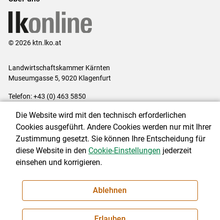
© 2026 ktn.lko.at
Landwirtschaftskammer Kärnten
Museumgasse 5, 9020 Klagenfurt
Telefon: +43 (0) 463 5850
E-Mail:
office@lk-kaernten.at
Die Website wird mit den technisch erforderlichen
Impressum
|
Kontakt
|
Datenschutzerklärung
|
Barrierefreiheit
|
Cookies ausgeführt. Andere Cookies werden nur mit Ihrer
Cookie-Einstellungen
Zustimmung gesetzt. Sie können Ihre Entscheidung für
diese Website in den
Cookie-Einstellungen
jederzeit
einsehen und korrigieren.
NEWSLETTER
Ablehnen
Erlauben