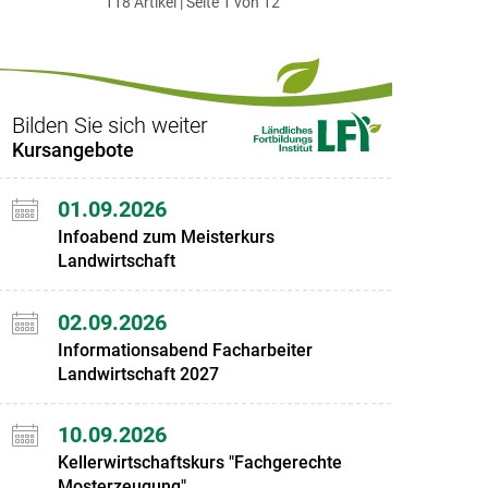
118 Artikel | Seite 1 von 12
ersten
zum
zum
letzten
Set
vorigen
nächsten
Set
Set
Set
Bilden Sie sich weiter
Kursangebote
01.09.2026
Infoabend zum Meisterkurs
Landwirtschaft
02.09.2026
Informationsabend Facharbeiter
Landwirtschaft 2027
10.09.2026
Kellerwirtschaftskurs "Fachgerechte
Mosterzeugung"