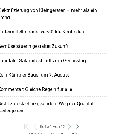
lektrifizierung von Kleingeräten – mehr als ein
Trend
uttermittelimporte: verstärkte Kontrollen
Gemüsebäuerin gestaltet Zukunft
Jauntaler Salamifest lädt zum Genusstag
ein Kärntner Bauer am 7. August
ommentar: Gleiche Regeln für alle
icht zurücklehnen, sondern Weg der Qualität
weitergehen
Seite 1 von 12
zum
zurück
weiter
zum