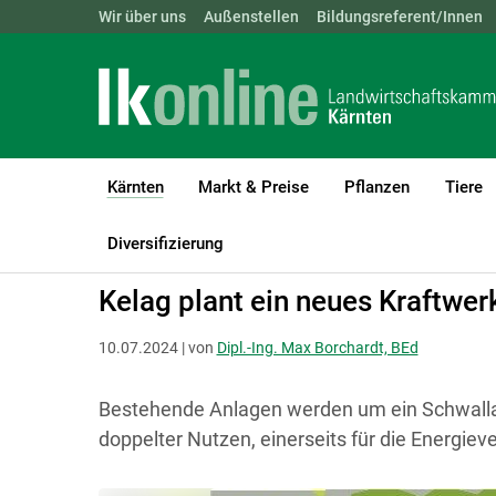
Landwirtschaftskammern:
Wir über uns
Außenstellen
ÖSTERREICH
Bildungsreferent/Innen
BGLD
KTN
Kärnten
Markt & Preise
Pflanzen
Tiere
(current)1
LK Kärnten
Kärnten
Aktuelle Meldungen
Diversifizierung
Kelag plant ein neues Kraftwer
10.07.2024 | von
Dipl.-Ing. Max Borchardt, BEd
Bestehende Anlagen werden um ein Schwall­au
doppelter Nutzen, einerseits für die Energiev