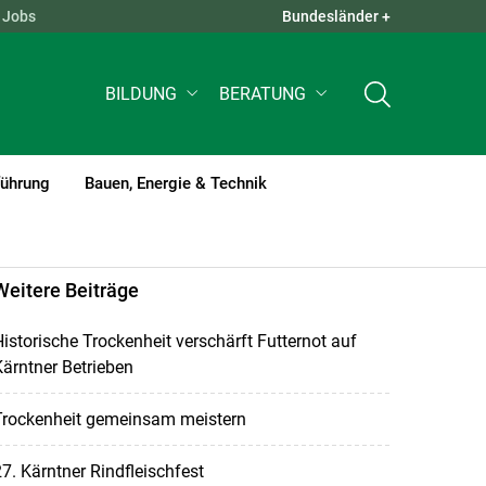
Jobs
Bundesländer +
QUICK LINKS +
BILDUNG
BERATUNG
führung
Bauen, Energie & Technik
Weitere Beiträge
istorische Trockenheit verschärft Futternot auf
ärntner Betrieben
Trockenheit gemeinsam meistern
7. Kärntner Rindfleischfest