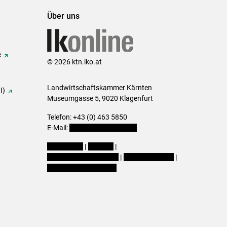
Über uns
e
© 2026 ktn.lko.at
Landwirtschaftskammer Kärnten
I)
Museumgasse 5, 9020 Klagenfurt
Telefon: +43 (0) 463 5850
E-Mail:
office@lk-kaernten.at
Impressum
|
Kontakt
|
Datenschutzerklärung
|
Barrierefreiheit
|
Cookie-Einstellungen