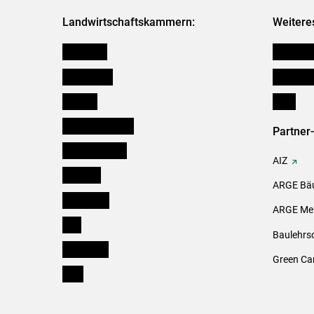
Landwirtschaftskammern:
Weitere
Österreich
Kleinanz
Burgenland
Downloa
Kärnten
Links
Niederösterreich
Partner
Oberösterreich
AIZ
Salzburg
ARGE Bäu
Steiermark
ARGE Mei
Tirol
Baulehrs
Vorarlberg
Green Ca
Wien