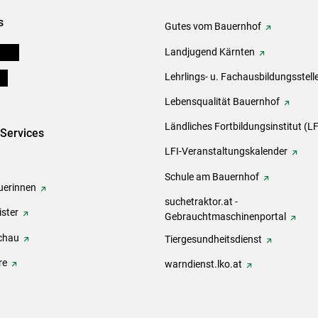
s
Gutes vom Bauernhof
eigen
Landjugend Kärnten
ds
Lehrlings- u. Fachausbildungsstell
Lebensqualität Bauernhof
Ländliches Fortbildungsinstitut (LF
-Services
LFI-Veranstaltungskalender
Schule am Bauernhof
erinnen
suchetraktor.at -
ster
Gebrauchtmaschinenportal
chau
Tiergesundheitsdienst
re
warndienst.lko.at