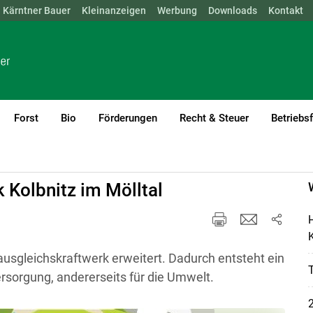
Kärntner Bauer
NÖ
OÖ
SBG
Kleinanzeigen
STMK
TIROL
Werbung
VBG
WIEN
Downloads
Kontakt
Forst
Bio
Förderungen
Recht & Steuer
Betriebs
k Kolbnitz im Mölltal
H
K
sgleichskraftwerk erweitert. Dadurch entsteht ein
ersorgung, andererseits für die Umwelt.
2