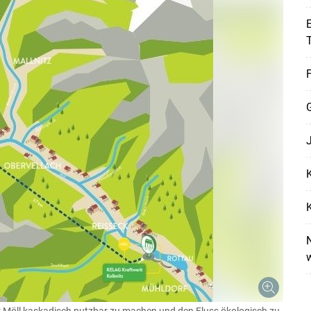
E
F
K
K
N
Skip to main content
der Möll kaskadisch nutzbar zu machen und den Fluss ökologisch zu