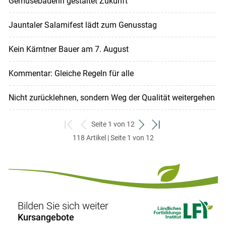
Gemüsebäuerin gestaltet Zukunft
Jauntaler Salamifest lädt zum Genusstag
Kein Kärntner Bauer am 7. August
Kommentar: Gleiche Regeln für alle
Nicht zurücklehnen, sondern Weg der Qualität weitergehen
Seite 1 von 12
zum
zurück
weiter
zum
118 Artikel | Seite 1 von 12
ersten
zum
zum
letzten
Set
vorigen
nächsten
Set
Set
Set
Bilden Sie sich weiter
Kursangebote