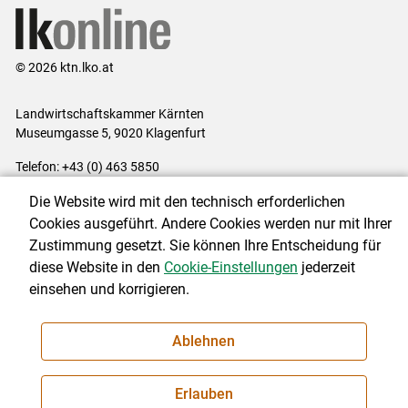
© 2026 ktn.lko.at
Landwirtschaftskammer Kärnten
Museumgasse 5, 9020 Klagenfurt
Telefon: +43 (0) 463 5850
E-Mail:
office@lk-kaernten.at
Die Website wird mit den technisch erforderlichen
Impressum
|
Kontakt
|
Datenschutzerklärung
|
Barrierefreiheit
|
Cookies ausgeführt. Andere Cookies werden nur mit Ihrer
Cookie-Einstellungen
Zustimmung gesetzt. Sie können Ihre Entscheidung für
diese Website in den
Cookie-Einstellungen
jederzeit
einsehen und korrigieren.
NEWSLETTER
Ablehnen
Erlauben