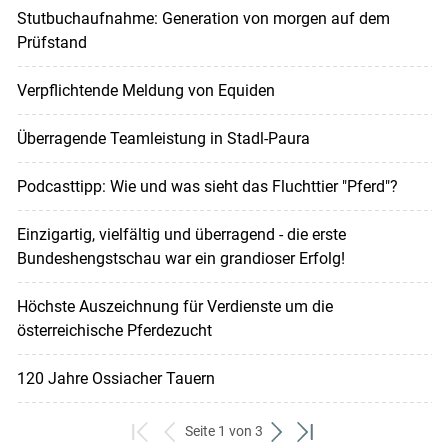
Stutbuchaufnahme: Generation von morgen auf dem
Prüfstand
Verpflichtende Meldung von Equiden
Überragende Teamleistung in Stadl-Paura
Podcasttipp: Wie und was sieht das Fluchttier "Pferd"?
Einzigartig, vielfältig und überragend - die erste
Bundeshengstschau war ein grandioser Erfolg!
Höchste Auszeichnung für Verdienste um die
österreichische Pferdezucht
120 Jahre Ossiacher Tauern
Seite 1 von 3
zum
zurück
weiter
zum