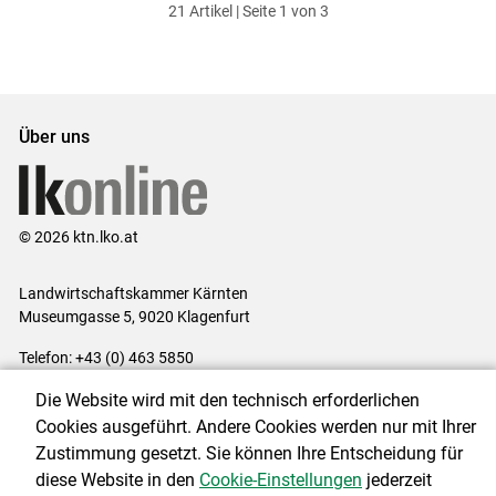
21 Artikel | Seite 1 von 3
ersten
zum
zum
letzten
Set
vorigen
nächsten
Set
Set
Set
Über uns
© 2026 ktn.lko.at
Landwirtschaftskammer Kärnten
Museumgasse 5, 9020 Klagenfurt
Telefon: +43 (0) 463 5850
E-Mail:
office@lk-kaernten.at
Die Website wird mit den technisch erforderlichen
Impressum
|
Kontakt
|
Datenschutzerklärung
|
Barrierefreiheit
|
Cookies ausgeführt. Andere Cookies werden nur mit Ihrer
Cookie-Einstellungen
Zustimmung gesetzt. Sie können Ihre Entscheidung für
diese Website in den
Cookie-Einstellungen
jederzeit