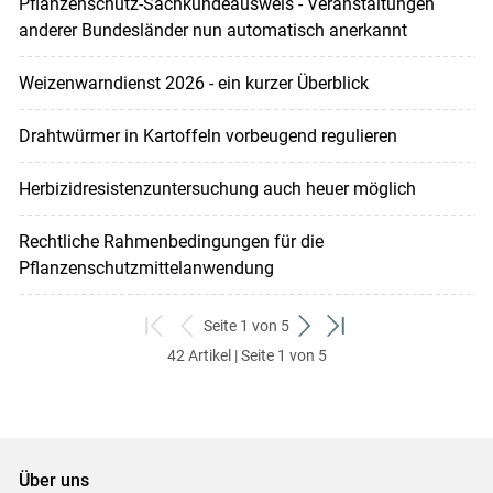
Pflanzenschutz-Sachkundeausweis - Veranstaltungen
anderer Bundesländer nun automatisch anerkannt
Weizenwarndienst 2026 - ein kurzer Überblick
Drahtwürmer in Kartoffeln vorbeugend regulieren
Herbizidresistenzuntersuchung auch heuer möglich
Rechtliche Rahmenbedingungen für die
Pflanzenschutzmittelanwendung
Seite 1 von 5
zum
zurück
weiter
zum
42 Artikel | Seite 1 von 5
ersten
zum
zum
letzten
Set
vorigen
nächsten
Set
Set
Set
Über uns