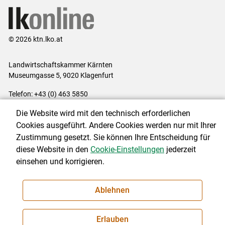
© 2026 ktn.lko.at
Landwirtschaftskammer Kärnten
Museumgasse 5, 9020 Klagenfurt
Telefon: +43 (0) 463 5850
E-Mail:
office@lk-kaernten.at
Die Website wird mit den technisch erforderlichen
Impressum
|
Kontakt
|
Datenschutzerklärung
|
Barrierefreiheit
|
Cookies ausgeführt. Andere Cookies werden nur mit Ihrer
Cookie-Einstellungen
Zustimmung gesetzt. Sie können Ihre Entscheidung für
diese Website in den
Cookie-Einstellungen
jederzeit
einsehen und korrigieren.
NEWSLETTER
Ablehnen
Erlauben