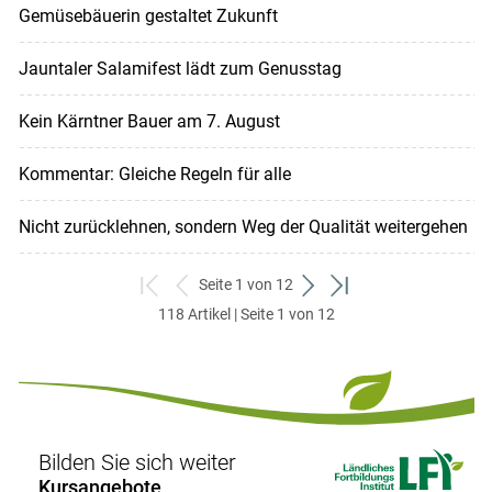
Gemüsebäuerin gestaltet Zukunft
Jauntaler Salamifest lädt zum Genusstag
Kein Kärntner Bauer am 7. August
Kommentar: Gleiche Regeln für alle
Nicht zurücklehnen, sondern Weg der Qualität weitergehen
Seite 1 von 12
zum
zurück
weiter
zum
118 Artikel | Seite 1 von 12
ersten
zum
zum
letzten
Set
vorigen
nächsten
Set
Set
Set
Bilden Sie sich weiter
Kursangebote