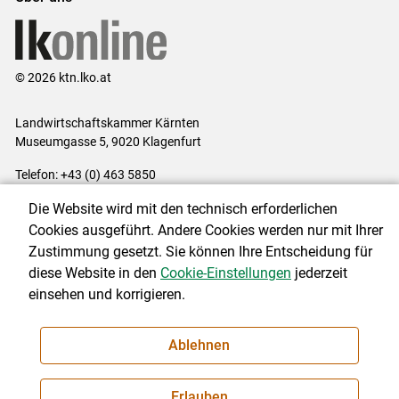
© 2026 ktn.lko.at
Landwirtschaftskammer Kärnten
Museumgasse 5, 9020 Klagenfurt
Telefon: +43 (0) 463 5850
E-Mail:
office@lk-kaernten.at
Die Website wird mit den technisch erforderlichen
Impressum
|
Kontakt
|
Datenschutzerklärung
|
Barrierefreiheit
|
Cookies ausgeführt. Andere Cookies werden nur mit Ihrer
Cookie-Einstellungen
Zustimmung gesetzt. Sie können Ihre Entscheidung für
diese Website in den
Cookie-Einstellungen
jederzeit
einsehen und korrigieren.
NEWSLETTER
Ablehnen
Erlauben