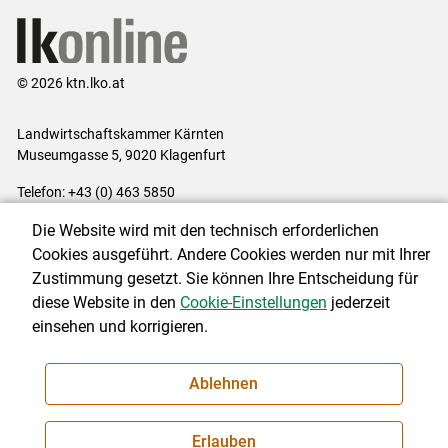
© 2026 ktn.lko.at
Landwirtschaftskammer Kärnten
Museumgasse 5, 9020 Klagenfurt
Telefon: +43 (0) 463 5850
E-Mail:
office@lk-kaernten.at
Die Website wird mit den technisch erforderlichen
Impressum
|
Kontakt
|
Datenschutzerklärung
|
Barrierefreiheit
|
Cookies ausgeführt. Andere Cookies werden nur mit Ihrer
Cookie-Einstellungen
Zustimmung gesetzt. Sie können Ihre Entscheidung für
diese Website in den
Cookie-Einstellungen
jederzeit
einsehen und korrigieren.
NEWSLETTER
Ablehnen
Erlauben