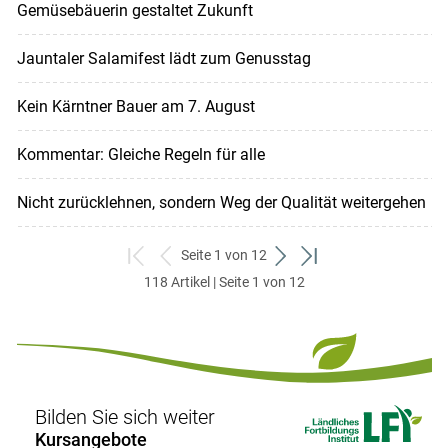
Gemüsebäuerin gestaltet Zukunft
Jauntaler Salamifest lädt zum Genusstag
Kein Kärntner Bauer am 7. August
Kommentar: Gleiche Regeln für alle
Nicht zurücklehnen, sondern Weg der Qualität weitergehen
Seite 1 von 12
zum
zurück
weiter
zum
118 Artikel | Seite 1 von 12
ersten
zum
zum
letzten
Set
vorigen
nächsten
Set
Set
Set
Bilden Sie sich weiter
Kursangebote