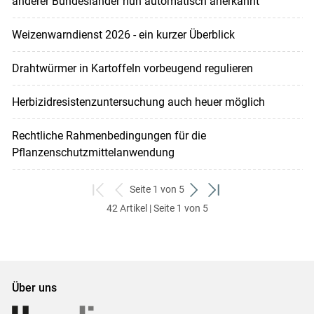
anderer Bundesländer nun automatisch anerkannt
Weizenwarndienst 2026 - ein kurzer Überblick
Drahtwürmer in Kartoffeln vorbeugend regulieren
Herbizidresistenzuntersuchung auch heuer möglich
Rechtliche Rahmenbedingungen für die
Pflanzenschutzmittelanwendung
Seite 1 von 5
zum
zurück
weiter
zum
42 Artikel | Seite 1 von 5
ersten
zum
zum
letzten
Set
vorigen
nächsten
Set
Set
Set
Über uns