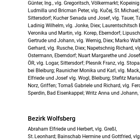
Günter, Ing., vlg. Gregoritsch, Völkermarkt; Kopeinig
Ludmilla und Bricman Peter, vlg. Kučej, St. Michael;
Sittersdorf; Kucher Senada und Josef, vlg. Tauer, Ta
Ladinig Wilhelm, vlg. Jonke, Diex; Laurentschitsch El
Veronika und Martin, vlg. Korep, Eberndorf; Lipusch
Gertrude und Johann, vlg. Wernig, Diex; Marko Walt
Gerhard, vlg. Rusche, Diex; Napetschnig Richard, v
Ostermann, Eberndorf; Nuart Margarethe und Josef, v
ÖR, vlg. Logar, Sittersdorf; Plesnik Franz, vlg. Stop
bei Bleiburg; Raunicher Monika und Karl, vlg. Mack,
Elfriede und Josef vlg. Wogl, Bleiburg; Stefitz Mari
Norz, Griffen; Tomaš Gabriele und Richard, vlg. Ferd
Sperdin, Bad Eisenkappel; Writz Anna und Johann, v
Bezirk Wolfsberg
Abraham Elfriede und Herbert, vlg. Greßl,
St. Leonhard; Bainschab Hermine und Gottfried, vlg