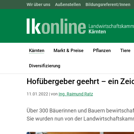
Landwirtschaftskammern:
Wir über uns
Außenstellen
ÖSTERREICH
Bildungsreferent/Innen
BGLD
KTN
Kärnten
Markt & Preise
Pflanzen
Tiere
(current)1
LK Kärnten
Kärnten
Aktuelle Meldungen
Diversifizierung
Hofübergeber geehrt – ein Zei
11.01.2022 | von
Ing. Raimund Ratz
Über 300 Bäuerinnen und Bauern bewirtschaft
Sie wurden nun von der Landwirtschaftskam