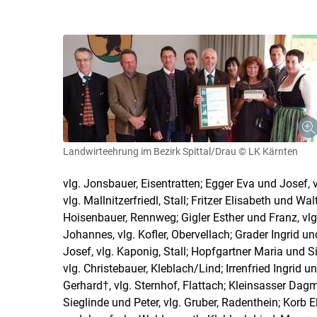
Landwirteehrung im Bezirk Spittal/Drau
© LK Kärnten
vlg. Jonsbauer, Eisentratten; Egger Eva und Josef, 
vlg. Mallnitzerfriedl, Stall; Fritzer Elisabeth und W
Hoisenbauer, Rennweg; Gigler Esther und Franz, v
Johannes, vlg. Kofler, Obervellach; Grader Ingrid un
Josef, vlg. Kaponig, Stall; Hopfgartner Maria und S
vlg. Christebauer, Kleblach/​Lind; Irrenfried Ingrid
Gerhard†, vlg. Sternhof, Flattach; Kleinsasser Dag
Sieglinde und Peter, vlg. Gruber, Radenthein; Korb E