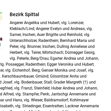
Bezirk Spittal
Angerer Angelika und Hubert, vlg. Lorenzer,
Kleblach/​Lind; Angerer Evelyn und Andreas, vlg.
Samer, Irschen; Auer Brigitte und Reinhold, vlg.
Unteraichholzer, Radenthein; Bernhard Maria und
Peter, vlg. Brunner, Irschen; Dullnig Anneliese und
Herbert, vlg. Teirer, Mörtschach; Dürnegger Georg,
vlg. Peterle, Berg/​Drau; Egarter Andrea und Johann,
vlg. Possegger, Radenthein; Egger Veronika und Hubert,
alter, vlg. Eichenhof, Berg; Genser Monika und Josef, vlg.
lg. Kerschbaumbauer, Gmünd; Gössnitzer Anita und
d Josef, vlg. Bodenbauer, Stall; Grader Margreth (†) und
iegfried, vlg. Franzl, Steinfeld; Huber Andrea und Johann,
 und Alfred, vlg. Stampfer, Penk; Jantschgi Annemarie und
mar und Hans, vlg. Wieser, Baldramsdorf; Kohlmayer
lisabeth, vlg. Striedinger, Eisentratten; Lackner Annemarie