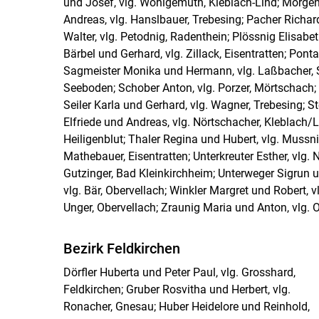
und Josef, vlg. Wohlgemuth, Kleblach-Lind; Morgens
Andreas, vlg. Hanslbauer, Trebesing; Pacher Richar
Walter, vlg. Petodnig, Radenthein; Plössnig Elisabet
Bärbel und Gerhard, vlg. Zillack, Eisentratten; Pon
Sagmeister Monika und Hermann, vlg. Laßbacher, Spi
Seeboden; Schober Anton, vlg. Porzer, Mörtschach; S
Seiler Karla und Gerhard, vlg. Wagner, Trebesing; St
Elfriede und Andreas, vlg. Nörtschacher, Kleblach/​L
Heiligenblut; Thaler Regina und Hubert, vlg. Mussn
Mathebauer, Eisentratten; Unterkreuter Esther, vlg.
Gutzinger, Bad Kleinkirchheim; Unterweger Sigrun un
vlg. Bär, Obervellach; Winkler Margret und Robert, 
Unger, Obervellach; Zraunig Maria und Anton, vlg. O
Bezirk Feldkirchen
Dörfler Huberta und Peter Paul, vlg. Grosshard,
Feldkirchen; Gruber Rosvitha und Herbert, vlg.
Ronacher, Gnesau; Huber Heidelore und Reinhold,