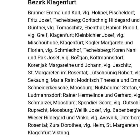
Bezirk Klagenfurt
Brunner Emma und Karl, vlg. Holiber, Pischeldorf;
Fritz Josef, Techelsberg; Goritschnig Hildegard und
Günther, vlg. Tomaschitz, Ebenthal; Habich Rudolf,
vlg. Greif, Klagenfurt; Kleinbichler Josef, vlg.
Mischouhube, Klagenfurt; Kogler Margarete und
Florian, vlg. Schmiedhof, Techelsberg; Koren Nani
und Pak Josef, vlg. Boštjan, Köttmannsdorf;
Korenjak Margarethe und Johann, vlg. Jeschitz,
St. Margareten im Rosental; Lutschounig Robert, vl
Sekaunig, Maria Rain; Modritsch Theresia und Ernst, 
Schneiderkeusche, Moosburg; Nußbaumer Stefan, vlg.
Ludmannsdorf; Rainer Hermelinde und Gerhard, vlg. 
Schmalzer, Moosburg; Spendier Georg, vlg. Outschits
Ruprecht, Moosburg; Wellik Josef, vlg. Babenbergho
Wieser Hildegard und Vinko, vlg. Avovnik, Unterberg
Rosental; Zura Dorothea, vlg. Helm, St. Margareten
Klagenfurt-Viktring.