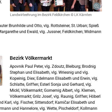
,
Landwirteehrung im Bezirk Feldkirchen
© LK Kärnten
uter Brunhilde und Otto, vlg. Rottsteiner, St. Urban; Spieß
r Margarethe und Ewald, vlg. Jussner, Feldkirchen; Widmann
Bezirk Völkermarkt
Apovnik Paul Peter, vlg. Zdoutz, Bleiburg; Brodnig
Stephan und Elisabeth, vlg. Wriesnig und vlg.
Kopeinig, Diex; Edelmann Elisabeth und Erwin, vlg.
Schlatte, Griffen; Esterl Sonja und Gerhard, vlg.
Mickl, Völkermarkt; Gomernig Albert, vlg. Klemen,
Völkermarkt; Grilz Josef, vlg. Raunig, Griffen; Höberl
 Karl, vlg. Fischer, Sittersdorf; Karničar Elisabeth und
ermann und Hannelore, vlg. Wette, Pischeldorf; Kollmann