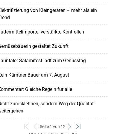
lektrifizierung von Kleingeräten – mehr als ein
Trend
uttermittelimporte: verstärkte Kontrollen
Gemüsebäuerin gestaltet Zukunft
Jauntaler Salamifest lädt zum Genusstag
ein Kärntner Bauer am 7. August
ommentar: Gleiche Regeln für alle
icht zurücklehnen, sondern Weg der Qualität
weitergehen
Seite 1 von 12
zum
zurück
weiter
zum