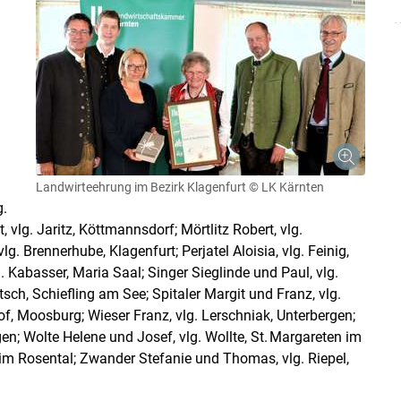
Landwirteehrung im Bezirk Klagenfurt
© LK Kärnten
g.
vlg. Jaritz, Köttmannsdorf; Mörtlitz Robert, vlg.
 Brennerhube, Klagenfurt; Perjatel Aloisia, vlg. Feinig,
Kabasser, Maria Saal; Singer Sieglinde und Paul, vlg.
ch, Schiefling am See; Spitaler Margit und Franz, vlg.
f, Moosburg; Wieser Franz, vlg. Lerschniak, Unterbergen;
en; Wolte Helene und Josef, vlg. Wollte, St. Margareten im
 im Rosental; Zwander Stefanie und Thomas, vlg. Riepel,