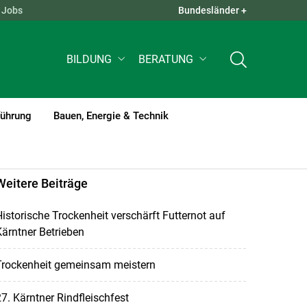
Jobs
Bundesländer +
QUICK LINKS +
BILDUNG
BERATUNG
führung
Bauen, Energie & Technik
Weitere Beiträge
istorische Trockenheit verschärft Futternot auf
ärntner Betrieben
Trockenheit gemeinsam meistern
7. Kärntner Rindfleischfest