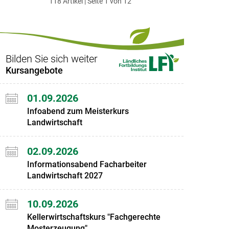
118 Artikel | Seite 1 von 12
ersten
zum
zum
letzten
Set
vorigen
nächsten
Set
Set
Set
Bilden Sie sich weiter
Kursangebote
01.09.2026
Infoabend zum Meisterkurs
Landwirtschaft
02.09.2026
Informationsabend Facharbeiter
Landwirtschaft 2027
10.09.2026
Kellerwirtschaftskurs "Fachgerechte
Mosterzeugung"