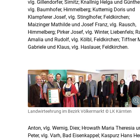
vlg. Gillendorfer, Sirnitz; Knallnig Helga und Günther
vlg. Baumhofer, Himmelberg; Kutternig Doris und
Klampferer Josef, vlg. Stinglhofer, Feldkirchen;
Maizinger Mathilde und Josef Franz, vlg. Rausch,
Himmelberg; Pirker Josef, vlg. Winter, Liebenfels; Ra
Amalia und Rudolf, vlg. Kölbl, Feldkirchen; Tiffne
Gabriele und Klaus, vlg. Haslauer, Feldkirchen.
Landwirteehrung im Bezirk Völkermarkt
© LK Kärnten
Anton, vlg. Wernig, Diex; Hrowath Maria Theresia und
Peter, vlg. Varh, Bad Eisenkappel; Kaspurz Hans H