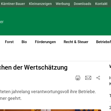
Kärntner Bauer
NÖ
OÖ
SBG
Kleinanzeigen
STMK
TIROL
Werbung
VBG
WIEN
Downloads
Kontakt
Forst
Bio
Förderungen
Recht & Steuer
Betriebs
chen der Wertschätzung
H
K
eten jahrelang verantwortungsvoll ihre Betriebe.
mer geehrt.
2