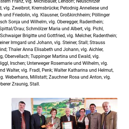
tern Franz, vlg. Michlbauer, Lendorf; Neuschitzer
d, vlg. Zweibrot, Kremsbrücke; Petodnig Anneliese und
h und Friedolin, vlg. Klausner, Großkirchheim; Pöllinger
tasch Sonja und Wilhelm, vlg. Oberegger, Radenthein;
ttal/​Drau; Schmölzer Maria und Albert, vlg. Pichl,
chwaiger Brigitte und Gottfried, vlg. Melcher, Radenthein;
einer Irmgard und Johann, vlg. Steiner, Stall; Strauss
ind; Thaler Anna Elisabeth und Johann, vlg. Aichler,
ig, Obervellach; Tuppinger Martina und Ewald, vlg.
 Niggl, Irschen; Unterweger Rosemarie und Wilhelm, vlg.
d Walter, vlg. Fradl, Penk; Walter Katharina und Helmut,
vlg. Weberhans, Millstatt; Zauchner Rosa und Anton, vlg.
berer Zraunig, Stall.