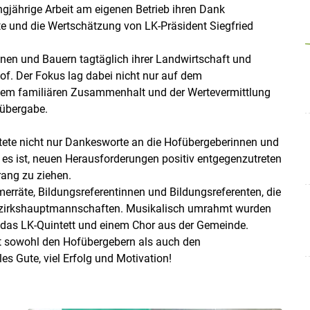
ngjährige Arbeit am eigenen Betrieb ihren Dank
e und die Wertschätzung von LK-Präsident Siegfried
nen und Bauern tagtäglich ihrer Landwirtschaft und
Hof. Der Fokus lag dabei nicht nur auf dem
f dem familiären Zusammenhalt und der Wertevermittlung
ofübergabe.
ltete nicht nur Dankesworte an die Hofübergeberinnen und
 es ist, neuen Herausforderungen positiv entgegenzutreten
rang zu ziehen.
Skip to main content
rräte, Bildungsreferentinnen und Bildungsreferenten, die
r Bezirkshauptmannschaften. Musikalisch umrahmt wurden
ch das LK-Quintett und einem Chor aus der Gemeinde.
t sowohl den Hofübergebern als auch den
s Gute, viel Erfolg und Motivation!