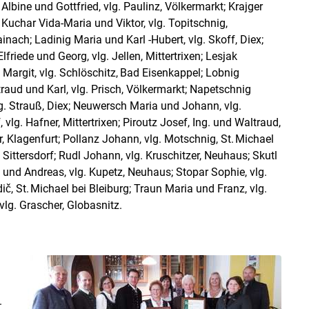
 Albine und Gottfried, vlg. Paulinz, Völkermarkt; Krajger
 Kuchar Vida-Maria und Viktor, vlg. Topitschnig,
inach; Ladinig Maria und Karl -Hubert, vlg. Skoff, Diex;
friede und Georg, vlg. Jellen, Mittertrixen; Lesjak
 Margit, vlg. Schlöschitz, Bad Eisenkappel; Lobnig
raud und Karl, vlg. Prisch, Völkermarkt; Napetschnig
lg. Strauß, Diex; Neuwersch Maria und Johann, vlg.
lg. Hafner, Mittertrixen; Piroutz Josef, Ing. und Waltraud,
ar, Klagenfurt; Pollanz Johann, vlg. Motschnig, St. Michael
 Sittersdorf; Rudl Johann, vlg. Kruschitzer, Neuhaus; Skutl
a und Andreas, vlg. Kupetz, Neuhaus; Stopar Sophie, vlg.
ič, St. Michael bei Bleiburg; Traun Maria und Franz, vlg.
lg. Grascher, Globasnitz.
.