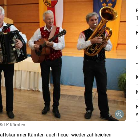
E
F
K
K
N
© LK Kärnten
haftskammer Kärnten auch heuer wieder zahlreichen