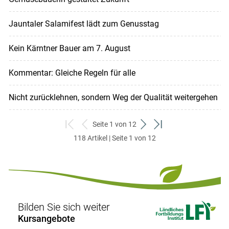
Jauntaler Salamifest lädt zum Genusstag
Kein Kärntner Bauer am 7. August
Kommentar: Gleiche Regeln für alle
Nicht zurücklehnen, sondern Weg der Qualität weitergehen
Seite 1 von 12
zum
zurück
weiter
zum
118 Artikel | Seite 1 von 12
ersten
zum
zum
letzten
Set
vorigen
nächsten
Set
Set
Set
Bilden Sie sich weiter
Kursangebote