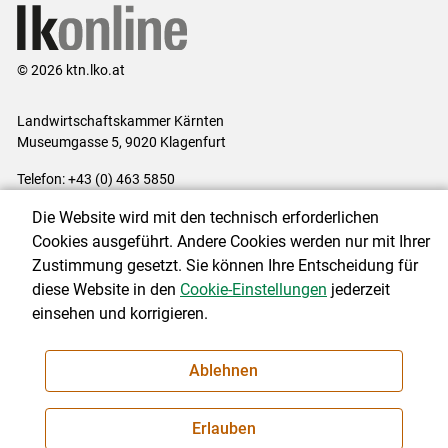
© 2026 ktn.lko.at
Landwirtschaftskammer Kärnten
Museumgasse 5, 9020 Klagenfurt
Telefon: +43 (0) 463 5850
E-Mail:
office@lk-kaernten.at
Die Website wird mit den technisch erforderlichen
Impressum
|
Kontakt
|
Datenschutzerklärung
|
Barrierefreiheit
|
Cookies ausgeführt. Andere Cookies werden nur mit Ihrer
Cookie-Einstellungen
Zustimmung gesetzt. Sie können Ihre Entscheidung für
diese Website in den
Cookie-Einstellungen
jederzeit
einsehen und korrigieren.
NEWSLETTER
Ablehnen
Erlauben