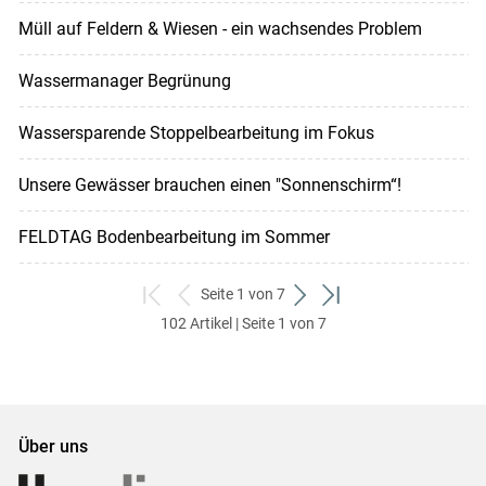
Müll auf Feldern & Wiesen - ein wachsendes Problem
Wassermanager Begrünung
Wassersparende Stoppelbearbeitung im Fokus
Unsere Gewässer brauchen einen "Sonnenschirm“!
FELDTAG Bodenbearbeitung im Sommer
Seite 1 von 7
zum
zurück
weiter
zum
102 Artikel | Seite 1 von 7
ersten
zum
zum
letzten
Set
vorigen
nächsten
Set
Set
Set
Über uns