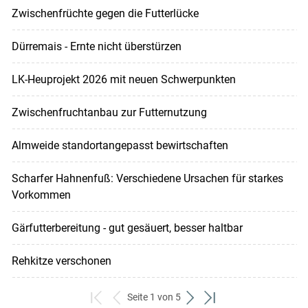
Zwischenfrüchte gegen die Futterlücke
Dürremais - Ernte nicht überstürzen
LK-Heuprojekt 2026 mit neuen Schwerpunkten
Zwischenfruchtanbau zur Futternutzung
Almweide standortangepasst bewirtschaften
Scharfer Hahnenfuß: Verschiedene Ursachen für starkes
Vorkommen
Gärfutterbereitung - gut gesäuert, besser haltbar
Rehkitze verschonen
Seite 1 von 5
zum
zurück
weiter
zum