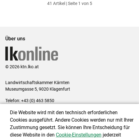
41 Artikel | Seite 1 von 5
ersten
zum
zum
letzten
Set
vorigen
nächsten
Set
Set
Set
Über uns
© 2026 ktn.lko.at
Landwirtschaftskammer Kärnten
Museumgasse 5, 9020 Klagenfurt
Telefon: +43 (0) 463 5850
E-Mail:
office@lk-kaernten.at
Die Website wird mit den technisch erforderlichen
Impressum
|
Kontakt
|
Datenschutzerklärung
|
Barrierefreiheit
|
Cookies ausgeführt. Andere Cookies werden nur mit Ihrer
Cookie-Einstellungen
Zustimmung gesetzt. Sie können Ihre Entscheidung für
diese Website in den
Cookie-Einstellungen
jederzeit